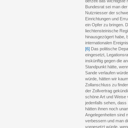
derzeit das wichtigste
Bundesrat sei man der
Nutzniesser der schwe
Einrichtungen und Errun
ein Opfer zu bringen. D
liechtensteinische Reg
hinausgezögert habe, b
internationalen Ereign
[6]
Das politische Depar
eingesetzt, Legationsra
inskünftig gegen die 
Standpunkt hätte, wenn
Sande verlaufen würde
würde, hätten wir kaum
Zollanschluss zu finde
der Zollvertrag gekünd
schöne Art und Weise 
jedenfalls sehen, dass
hätten ihnen noch un
Angelegenheiten sind 
verbessern und man dür
vorgesetzt würde, wen