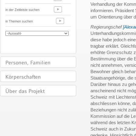
Verhandlung der Kom
in der Zeitleiste suchen
informieren. Präsident
um Orientierung über d
in Themen suchen
Regierungschef
[Alexa
Unterhandlungskommiss
diese habe jedoch einen
tragbar erklärt. Gleich
erhöhte Grenzschutz
Bestimmung über die E
nicht annehmen, versic
Bewohner gleich behan
Staatsangehörige, die 
Darüber hinaus zu geh
anscheinend nicht mögl
Schweiz mit Liechtenst
abschliessen könne, da
Beziehungen nicht zulä
Kommission auf die Lei
während des letzten Kr
Schweiz auch in Zukun
gedenke. Hinsichtlich 