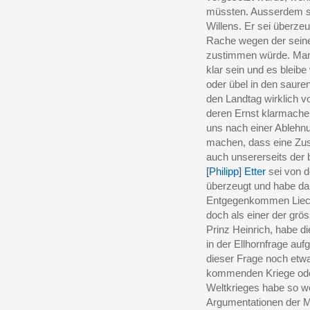
müssten. Ausserdem se
Willens. Er sei überze
Rache wegen der seine
zustimmen würde. Man 
klar sein und es bleibe
oder übel in den saure
den Landtag wirklich v
deren Ernst klarmache
uns nach einer Ablehnu
machen, dass eine Zu
auch unsererseits der
[Philipp] Etter
sei von d
überzeugt und habe dar
Entgegenkommen Liecht
doch als einer der grö
Prinz Heinrich, habe d
in der Ellhornfrage auf
dieser Frage noch etwa
kommenden Kriege oder
Weltkrieges habe so we
Argumentationen der Mi