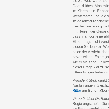
die Schweiz würde schw
Geduld üben. Man müss
im Klaren sein. Er habe
Weststaaten über die Wi
im gesamteuropäischen
gleiche Einstellung z
mit Herren der Gesandt
dass man dort eine abl
Ellhornfrage nicht vers
diesen Stellen kein Wo
seien der Ansicht, das
davon wisse. Es sei jed
wie er sie sehe. Er bit
dieser Frage klar zu se
bittere Folgen haben w
Präsident Strub
dankt S
Ausführungen. Gleichze
Ritter
um Bericht über 
Vizepräsident Dr. Ritte
Regierungschefs. Die 
die liechtensteinische