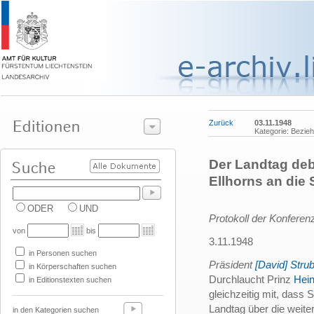
Zurück
03.11.1948
Kategorie: Bezie
Der Landtag deba
Ellhorns an die
ODER
UND
Protokoll der Konfere
von
bis
3.11.1948
in Personen suchen
Präsident
[David] Stru
in Körperschaften suchen
Durchlaucht Prinz
Hein
in Editionstexten suchen
gleichzeitig mit, dass 
Landtag über die weit
in den Kategorien suchen