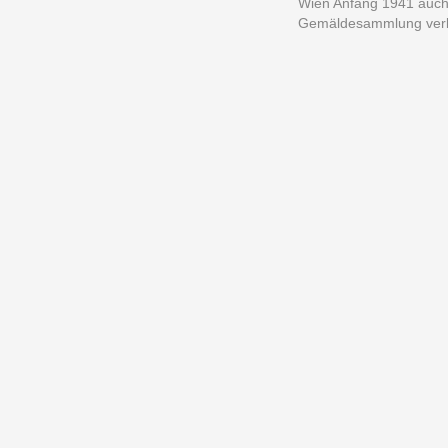
Wien Anfang 1941 auch 
Gemäldesammlung verb