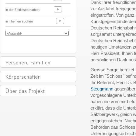
Dank Ihrer freundliche
zur Ausfahrt freigegeb
in der Zeitleiste suchen
eingetroffen. Von gan
Kunstgegenstände den 
in Themen suchen
Deutschen Reichsbahn 
sorgsamst untergebra
Deutschen Reichsbehö
heutigen Umständen zu 
Herr Präsident, Ihnen f
persönlichen Dank au
Grosse Sorge bereitet 
Zeit im "Schloss" befi
Ihr Referent, Herr Dr.
Steegmann
gegenüber e
vorgeschlagene Unterb
haben die von mir bef
erklärt, dass die Unte
Salzbergwerk, gleich w
entgegenstehen. Nach
Behörden das Schloss 
Unterbringungsort siche