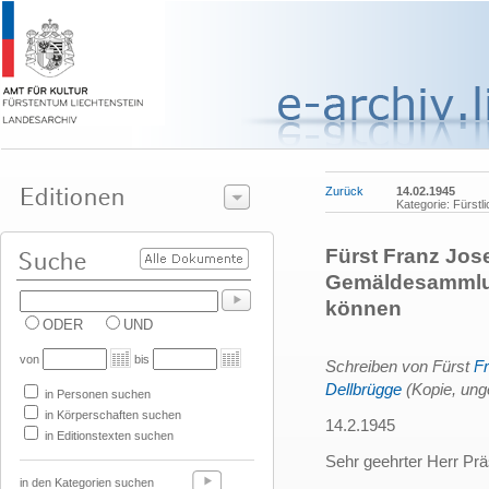
Zurück
14.02.1945
Kategorie: Fürst
Fürst Franz Josef
Gemäldesammlun
können
ODER
UND
von
bis
Schreiben von Fürst
Fr
Dellbrügge
(Kopie, ung
in Personen suchen
in Körperschaften suchen
14.2.1945
in Editionstexten suchen
Sehr geehrter Herr Prä
in den Kategorien suchen