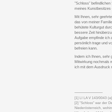
"Schloss" befindlichen
meines Kunstbesitzes d
Mit Ihnen, sehr geehrt
das von meiner Famili
behütete Kulturgut durc
bessere Zeit hinüberzu
Aufgabe empfinde ich a
persönlich trage und 
befreien kann.
Indem ich Ihnen, sehr g
Mitwirkung nochmals 
ich mit dem Ausdruck 
______________
[1] LI LA V 143/0043 (a)
[2] "Schloss" war der 
Niederösterreich, wohi