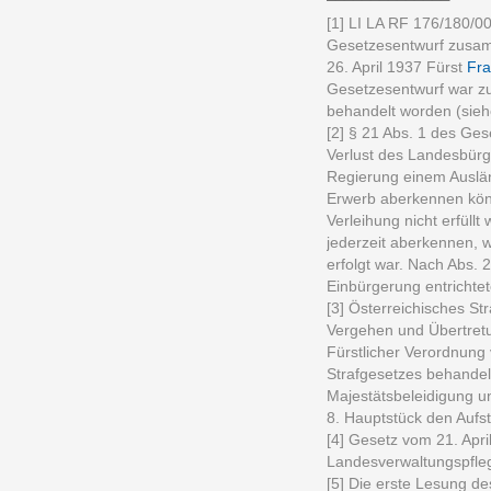
[1] LI LA RF 176/180/0
Gesetzesentwurf zusam
26. April 1937 Fürst
Fra
Gesetzesentwurf war zu
behandelt worden (sieh
[2] § 21 Abs. 1 des Ge
Verlust des Landesbürge
Regierung einem Auslä
Erwerb aberkennen könn
Verleihung nicht erfüll
jederzeit aberkennen, 
erfolgt war. Nach Abs. 
Einbürgerung entricht
[3] Österreichisches S
Vergehen und Übertretu
Fürstlicher Verordnung
Strafgesetzes behandel
Majestätsbeleidigung u
8. Hauptstück den Auf
[4] Gesetz vom 21. Apri
Landesverwaltungspfleg
[5] Die erste Lesung de