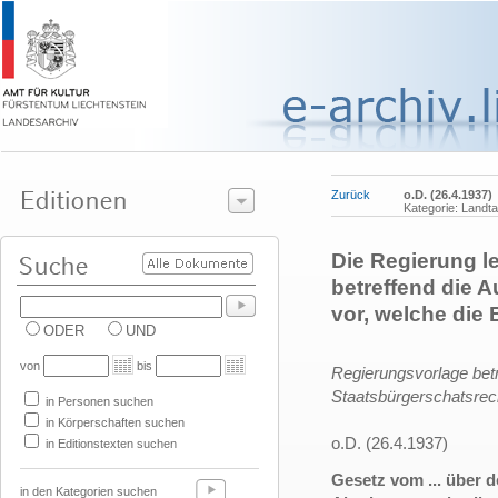
Zurück
o.D. (26.4.1937)
Kategorie: Land
Die Regierung l
betreffend die 
vor, welche die
ODER
UND
von
bis
Regierungsvorlage betr
Staatsbürgerschatsrec
in Personen suchen
in Körperschaften suchen
o.D. (26.4.1937)
in Editionstexten suchen
Gesetz vom ... über 
in den Kategorien suchen