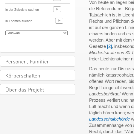
Von heute an liegen b
die Referendums–Bögen
in der Zeitleiste suchen
Tatsächlich ist in Liec
Rechte und Pflichten 
in Themen suchen
ist auf der ganzen Lin
einverstanden und es s
werden. Aber mit dem 
Gesetze
[2]
, insbesond
Mindeststrafe von 30 
freier Liechtensteiner n
Das heute zur Diskuss
nämlich katastrophaler
offenes Wort reden, bi
Begriff eingereiht werd
Landesbehörde!
Wenn 
Prozess verliert und n
Luft macht und wenn dab
täglich hören kann; w
Landesschulbehörde
we
Zusammenhange von se
Recht, durch das "Wor