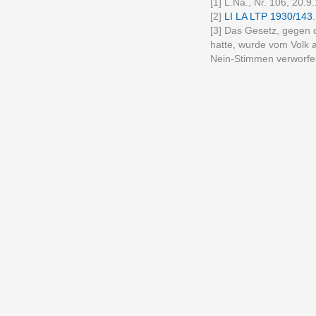
[1] L.Na., Nr. 106, 20.
[2]
LI LA LTP 1930/143
[3] Das Gesetz, gegen 
hatte, wurde vom Volk
Nein-Stimmen verworfe