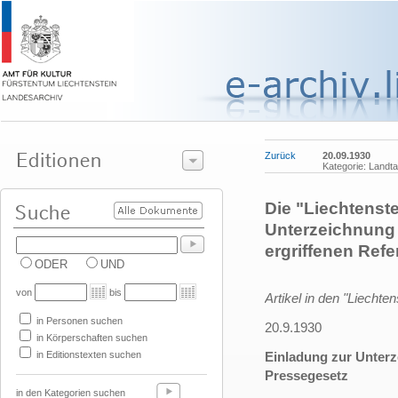
Zurück
20.09.1930
Kategorie: Land
Die "Liechtenste
Unterzeichnung
ergriffenen Ref
ODER
UND
von
bis
Artikel in den "Liechte
in Personen suchen
20.9.1930
in Körperschaften suchen
in Editionstexten suchen
Einladung zur Unter
Pressegesetz
in den Kategorien suchen