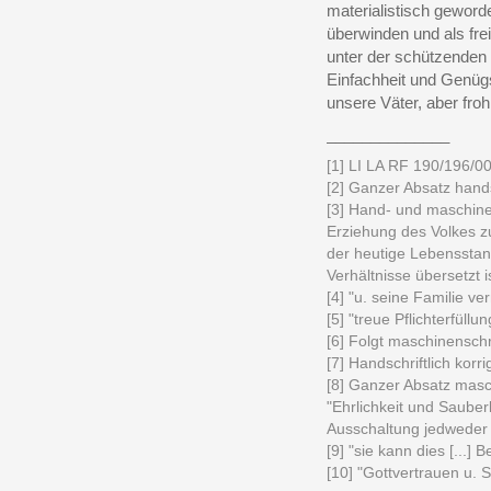
materialistisch geword
überwinden und als frei
unter der schützenden 
Einfachheit und Genüg
unsere Väter, aber fro
______________
[1] LI LA RF 190/196/0
[2] Ganzer Absatz handsc
[3] Hand- und maschinen
Erziehung des Volkes z
der heutige Lebensstan
Verhältnisse übersetzt is
[4] "u. seine Familie ve
[5] "treue Pflichterfüllu
[6] Folgt maschinenschri
[7] Handschriftlich korri
[8] Ganzer Absatz masch
"Ehrlichkeit und Sauber
Ausschaltung jedweder 
[9] "sie kann dies [...]
[10] "Gottvertrauen u. 