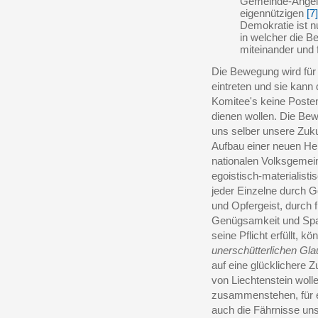
Gemeinde-Angele
eigennützigen
[7]
Demokratie ist nu
in welcher die B
miteinander und 
Die Bewegung wird für 
eintreten und sie kann
Komitee's keine Posten
dienen wollen. Die B
uns selber unsere Zuku
Aufbau einer neuen Hei
nationalen Volksgemein
egoistisch-materialist
jeder Einzelne durch G
und Opfergeist, durch f
Genügsamkeit und Spar
seine Pflicht erfüllt, 
unerschütterlichen Gl
auf eine glücklichere 
von Liechtenstein wolle
zusammenstehen, für e
auch die Fährnisse unse