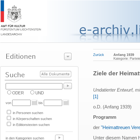
Zurück
Anfang 1939
Kategorie: Parte
Ziele der Heima
Undatierter Entwurf, m
ODER
UND
[1]
von
bis
o.D. (Anfang 1939)
in Personen suchen
Programm
in Körperschaften suchen
in Editionstexten suchen
der
"Heimattreuen Ver
Unter diesem Namen ha
in den Kategorien suchen