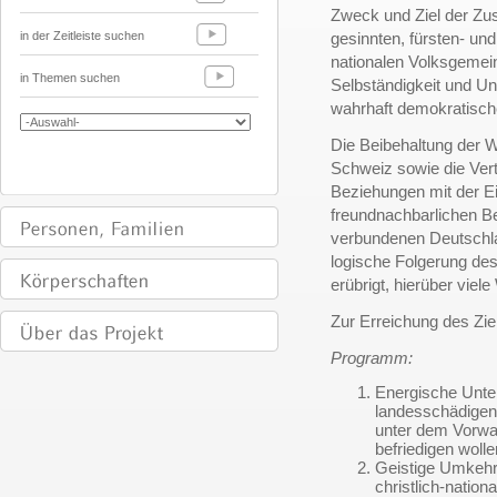
Zweck und Ziel der Zus
in der Zeitleiste suchen
gesinnten, fürsten- und
nationalen Volksgemein
in Themen suchen
Selbständigkeit und Un
wahrhaft demokratische
Die Beibehaltung der W
Schweiz sowie die Verti
Beziehungen mit der E
freundnachbarlichen B
verbundenen Deutschlan
logische Folgerung de
erübrigt, hierüber vie
Zur Erreichung des Zie
Programm:
Energische Unter
landesschädigend
unter dem Vorwan
befriedigen woll
Geistige Umkehr 
christlich-nation