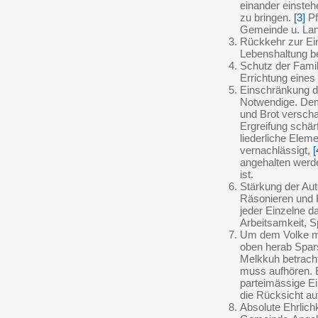
einander einsteh
zu bringen.
[3]
Pf
Gemeinde u. Lan
Rückkehr zur Ein
Lebenshaltung bei
Schutz der Famil
Errichtung eines
Einschränkung d
Notwendige. Dem
und Brot verscha
Ergreifung schä
liederliche Eleme
vernachlässigt,
[
angehalten werde
ist.
Stärkung der Aut
Räsonieren und K
jeder Einzelne da
Arbeitsamkeit, S
Um dem Volke mi
oben herab Spars
Melkkuh betracht
muss aufhören. B
parteimässige Ei
die Rücksicht au
Absolute Ehrlichk