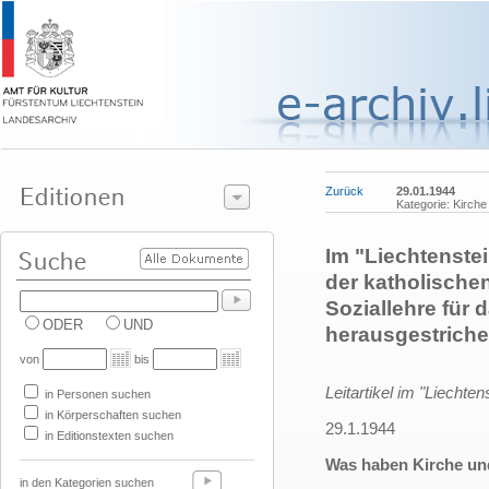
Zurück
29.01.1944
Kategorie: Kirche
Im "Liechtenstei
der katholische
Soziallehre für 
ODER
UND
herausgestrichen
von
bis
Leitartikel im "Liechtens
in Personen suchen
in Körperschaften suchen
29.1.1944
in Editionstexten suchen
Was haben Kirche und
in den Kategorien suchen