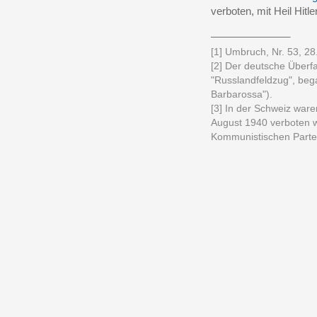
verboten, mit Heil Hitl
______________
[1] Umbruch, Nr. 53, 28
[2] Der deutsche Überfa
"Russlandfeldzug", be
Barbarossa").
[3] In der Schweiz war
August 1940 verboten 
Kommunistischen Parte