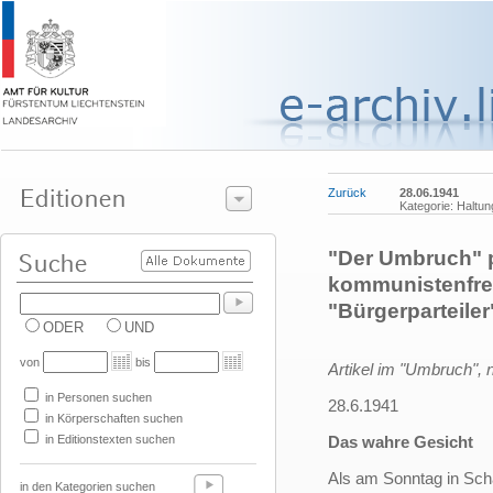
Zurück
28.06.1941
Kategorie: Haltu
"Der Umbruch" p
kommunistenfreu
"Bürgerparteiler
ODER
UND
von
bis
Artikel im "Umbruch", n
in Personen suchen
28.6.1941
in Körperschaften suchen
in Editionstexten suchen
Das wahre Gesicht
Als am Sonntag in Sch
in den Kategorien suchen