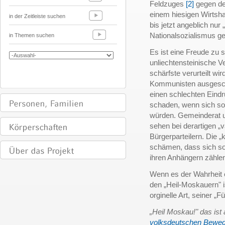
Feldzuges
[2]
gegen de
einem hiesigen Wirtsha
in der Zeitleiste suchen
bis jetzt angeblich nur
Nationalsozialismus ge
in Themen suchen
Es ist eine Freude zu 
unliechtensteinische 
schärfste verurteilt wi
Kommunisten ausgesch
einen schlechten Ein
schaden, wenn sich so
würden. Gemeinderat u
sehen bei derartigen „
Bürgerparteilern. Die 
schämen, dass sich sol
ihren Anhängern zählen
Wenn es der Wahrheit e
den „Heil-Moskauern" i
orginelle Art, seiner „
„Heil Moskau!" das ist
volksdeutschen Bewe