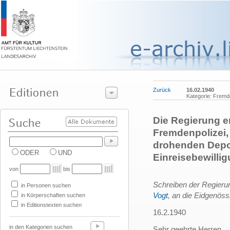
Zurück
16.02.1940
Kategorie: Fremde
Die Regierung e
Fremdenpolizei,
drohenden Depor
ODER
UND
Einreisebewillig
von
bis
Schreiben der Regierun
in Personen suchen
Vogt
, an die Eidgenös
in Körperschaften suchen
in Editionstexten suchen
16.2.1940
in den Kategorien suchen
Sehr geehrte Herren,