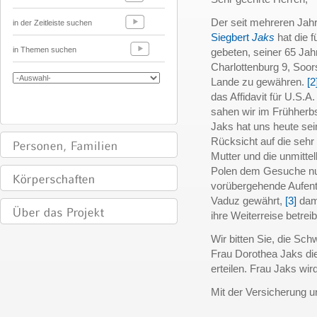
Der seit mehreren Jah
in der Zeitleiste suchen
Siegbert
Jaks
hat die 
in Themen suchen
gebeten, seiner 65 Jah
Charlottenburg 9, Soor
Lande zu gewähren.
[2
das Affidavit für U.S.A
sahen wir im Frühherbs
Jaks hat uns heute sei
Rücksicht auf die sehr
Mutter und die unmitte
Polen dem Gesuche nu
vorübergehende Aufenth
Vaduz gewährt,
[3]
dami
ihre Weiterreise betrei
Wir bitten Sie, die Sch
Frau Dorothea Jaks die
erteilen. Frau Jaks wir
Mit der Versicherung 
______________