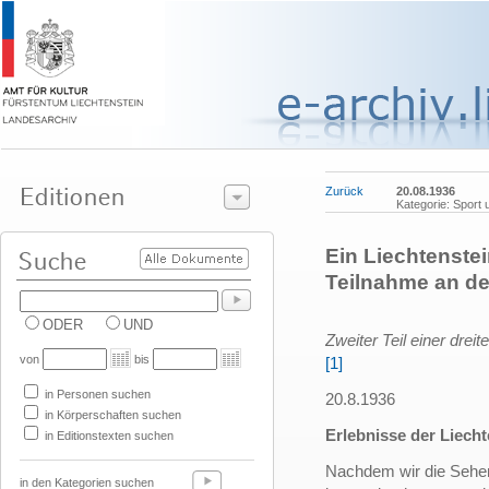
Zurück
20.08.1936
Kategorie: Sport 
Ein Liechtenstei
Teilnahme an de
ODER
UND
Zweiter Teil einer dreit
von
bis
[1]
in Personen suchen
20.8.1936
in Körperschaften suchen
Erlebnisse der Liech
in Editionstexten suchen
Nachdem wir die Sehe
in den Kategorien suchen