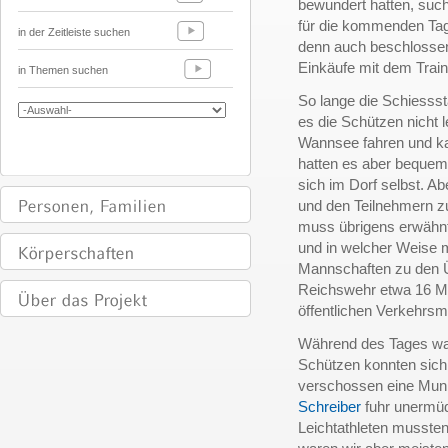
bewundert hatten, such
für die kommenden Tag
in der Zeitleiste suchen
denn auch beschlossen,
Einkäufe mit dem Train
in Themen suchen
So lange die Schiesss
es die Schützen nicht l
Wannsee fahren und ka
hatten es aber bequem
sich im Dorf selbst. A
und den Teilnehmern zu
muss übrigens erwähnt 
und in welcher Weise 
Mannschaften zu den Üb
Reichswehr etwa 16 Mili
öffentlichen Verkehrsmi
Während des Tages war 
Schützen konnten sich 
verschossen eine Muni
Schreiber
fuhr unermüd
Leichtathleten musste