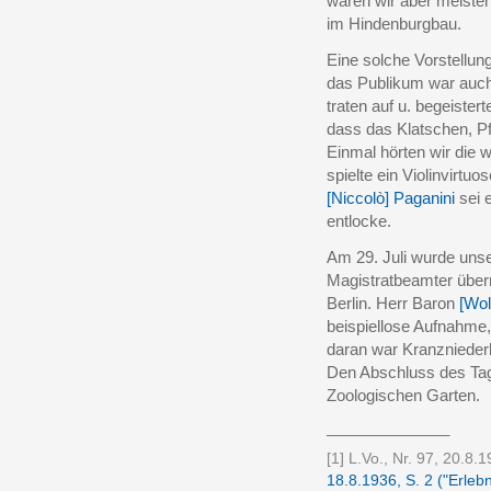
waren wir aber meiste
im Hindenburgbau.
Eine solche Vorstellung
das Publikum war auch
traten auf u. begeister
dass das Klatschen, P
Einmal hörten wir die
spielte ein Violinvirt
[Niccolò] Paganini
sei 
entlocke.
Am 29. Juli wurde uns
Magistratbeamter überm
Berlin. Herr Baron
[Wol
beispiellose Aufnahme, 
daran war Kranznieder
Den Abschluss des Tag
Zoologischen Garten.
______________
[1] L.Vo., Nr. 97, 20.8.
18.8.1936, S. 2 ("Erleb