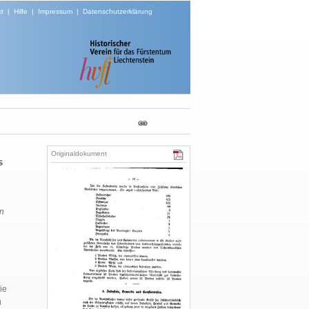
t
|
Hilfe
|
Impressum
|
Datenschutzerklärung
Originaldokument
s
en
ie
u