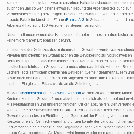
kämpfen hatten, es gelang zwar in einzelnen Fällen bescheidene Industrien i
zu bringen und so wenigstens etwas zur Hebung der Arbeitslosigkeit und zur
Verdienstbeschaffung beizutragen. Besondere Erwähnung verdient hiebei die
erbaute Fabrik für künstliche Zähne (
Ramco A.G.
in Schaan), die nach und nac
Arbeiterzahl auf rund 100 Personen zu steigern verspricht.
Unterhandlungen wegen des Baues einer Ziegelei in Triesen haben bisher zu
keinem greifbaren Ergebnissen geführt.
Im Interesse des Schutzes des einheimischen Gewerbes wurde von verschie
Privaten und öffentlichen Organisationen die Bevölkerung zur vorzugsweisen
Berücksichtigung des liechtensteinischen Gewerbes ermuntert. MIt den Bem
des liechtensteinischen Gewerbeverbandes ging parallel die Arbeit der Regie
Letztere legte sämtlichen öffentlichen Betrieben (Gemeindearmenhäusern und 
sowie auch den Landesbeamten und Angestellten nahe, ihre Einkäufe im Inla
machen. Ein gleicher Erlass wurde an die Schulen gerichtet.
Mit dem
liechtensteinischen Gewerbeverband
wurden zu wiederholten Malen
Konferenzen über Gewerbefragen abgehalten, die sich als sehr geeignet erwi
Missverständnissen und ungerechtfertigten Kritiken abzuhelfen. Der Verband e
vom Lande eine Subvention von Fr. 300.-. Dem Gesuch des liechtensteinische
Gewerbeverbandes um Einführung der Sperre bei der Erteilung von neuen
Konzessionen für Gemischtwarenhandlungen konnte der Landtag nicht entsp
und verschob eine diesbezügliche Regelung auf den Zeitpunkt der Beratung d
neuen Gewerbeordnung. Als Mangel wird immer wieder empfunden, dass ein