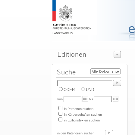
ODER
UND
von
bis
in Personen suchen
in Körperschaften suchen
in Editionstexten suchen
in den Kategorien suchen