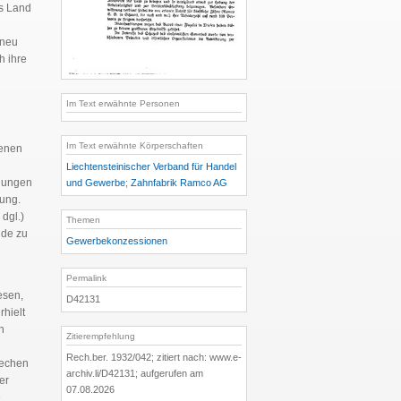
ns Land
 neu
h ihre
Im Text erwähnte Personen
Im Text erwähnte Körperschaften
denen
Liechtensteinischer Verband für Handel
ühungen
und Gewerbe
;
Zahnfabrik Ramco AG
rung.
dgl.)
Themen
nde zu
Gewerbekonzessionen
Permalink
esen,
D42131
rhielt
n
Zitierempfehlung
Rech.ber. 1932/042; zitiert nach: www.e-
rechen
archiv.li/D42131; aufgerufen am
er
07.08.2026
e