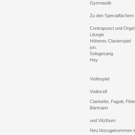
Gymnastik 
Zu den Specialfächern 
Contrapunct und
Liturgie 
Höheres Clavier
jun.
Sologesang d
Hey
und Frau 
Violinspiel
und Hof
Violincell 
Clarinette, Fagott
Bärmann
sen., Chr
und Vitzthum
Neu hinzugekommen sind