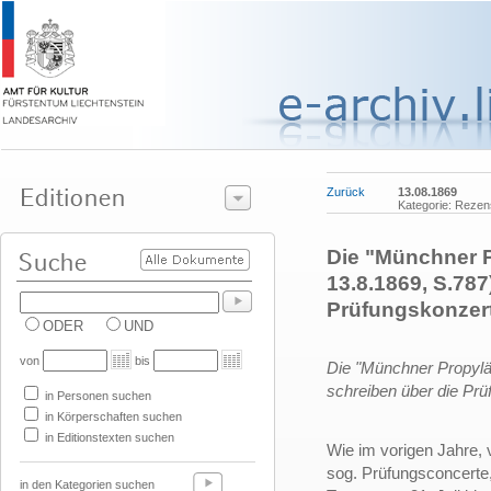
Zurück
13.08.1869
Kategorie: Rezen
Die "Münchner P
13.8.1869, S.787
Prüfungskonzert
ODER
UND
von
bis
Die "Münchner Propyläe
schreiben über die Prü
in Personen suchen
in Körperschaften suchen
in Editionstexten suchen
Wie im vorigen Jahre, 
sog. Prüfungsconcerte, 
in den Kategorien suchen