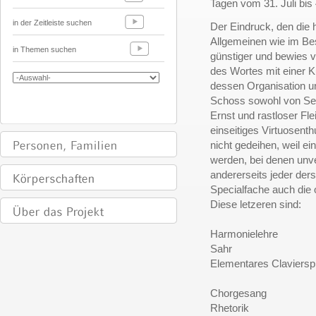
Tagen vom 31. Juli bis 
in der Zeitleiste suchen
Der Eindruck, den die 
Allgemeinen wie im Be
in Themen suchen
günstiger und bewies 
des Wortes mit einer Ku
dessen Organisation un
Schoss sowohl von Seit
Ernst und rastloser F
einseitiges Virtuosent
nicht gedeihen, weil e
werden, bei denen unve
andererseits jeder de
Specialfache auch die 
Diese letzeren sind:
Harmonielehre L
Sahr
Elementares Cla
und Frau
Chorgesang H
Rhetorik 