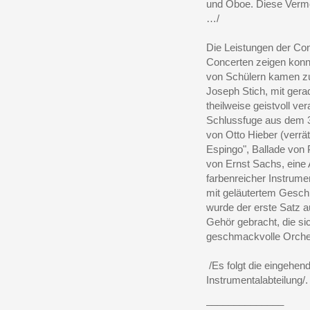
und Oboe. Diese Vermeh
…/
Die Leistungen der Con
Concerten zeigen konn
von Schülern kamen zu
Joseph Stich, mit gera
theilweise geistvoll v
Schlussfuge aus dem 3
von Otto Hieber (verrä
Espingo", Ballade von 
von Ernst Sachs, eine 
farbenreicher Instrume
mit geläutertem Gesch
wurde der erste Satz a
Gehör gebracht, die si
geschmackvolle Orchest
/Es folgt die eingehen
Instrumentalabteilung/.
______________