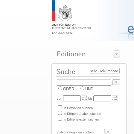
ODER
UND
von
bis
in Personen suchen
in Körperschaften suchen
in Editionstexten suchen
in den Kategorien suchen