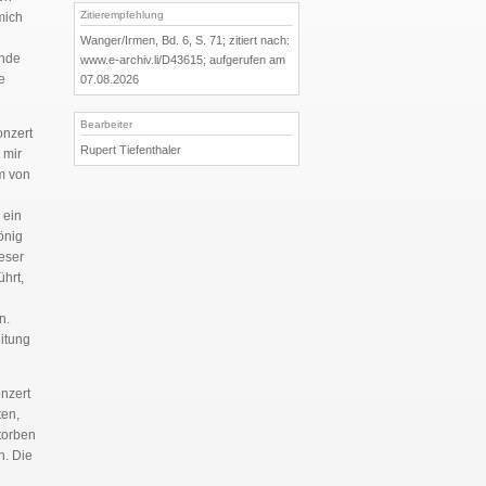
Zitierempfehlung
mich
Wanger/Irmen, Bd. 6, S. 71; zitiert nach:
Ende
www.e-archiv.li/D43615; aufgerufen am
e
07.08.2026
Bearbeiter
onzert
Rupert Tiefenthaler
 mir
m von
 ein
önig
ieser
hrt,
n.
eitung
onzert
ten,
torben
n. Die