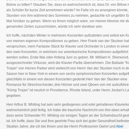
Bülow zu bitten? Glauben Sie, dass es wahrscheinlich ist, dass Dr. von Billow 
als Schüler für kurze Zeit annehmen würde? Im Falle ich es arrangiren könnte,
Stunden von ihm während des Sommers zu nehmen, gedachte ich ungefähr 
Mal hinüber zu gehen. Wenn es Ihnen möglich wäre, vor meiner Abreise mir di
genannten Zeilen zuzuschicken, würde ich sehr dankbar sein.
Ich hoffe, nächsten Winter in mehreren Konzerten aufzutreten und selbst ein K
von meinen eigenen Kompositionen zu geben. Herr Frank van der Stucken hat
versprochen, mein Fantasie-Stück für Klavier und Orchester in London in eine
den zwei Konzerten, in welchem nur amerikanische Kompositionen aufgeführt
werden sollen, Ende Mai oder Anfang Juni zu geben. Mr. William H. Sherwood,
ausgezeichneter Virtuose, wird die Klavier-Partie übernehmen. Die Ballade "K
Trojan" von Herren Parker wird vielleicht von Herrn Van der Stucken noch in d
Saison hier in New-York in einem von sechs symphonischen Konzerten aufgefü
gleichfalls in einem von diesen Konzerten gedenkt Herr Van der Stucken eine
Romanze für Streichorchester, drei Hörner und zwei Qboen von mir aufzuführe
"König Trojan" ist neulich in Providence, Rhode Island, unter Herrn Jordan's L
gegeben.
Herr Arthur B. Whiting hat sein sehr gediegenes und edel gehaltenes Klavierk
wahrscheinlich jetzt fertig. Ich habe die trauriche Nachricht von ihm eben erhal
dass seine Schwester Frl. Whiting vor einigen Tagen an der Schwindsucht ges
ist. Ich hoffe, dass Sie und Ihre geehrte Frau sich bei guter Gesundheit befinde
Studien Jahre, die ich bei Ihnen und die Herrn Professoren Giehrl und
Abel