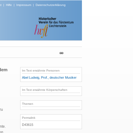
t
|
Hilfe
|
Impressum
|
Datenschutzerklärung
rdem
Im Text erwähnte Personen
Abel Ludwig, Prof., deutscher Musiker
Im Text erwähnte Körperschaften
Themen
zu
Permalink
D43615
nte.
von