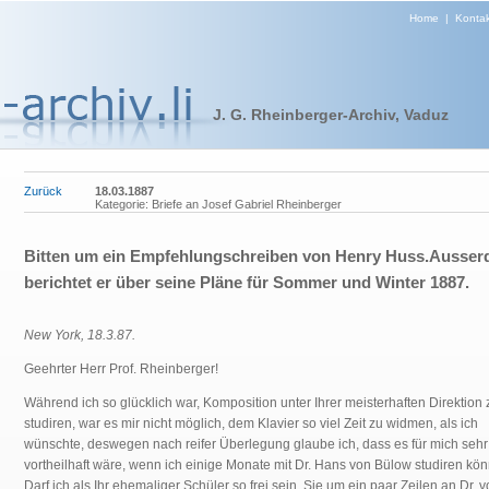
Home
|
Kontak
J. G. Rheinberger-Archiv, Vaduz
Zurück
18.03.1887
Kategorie: Briefe an Josef Gabriel Rheinberger
Bitten um ein Empfehlungschreiben von Henry Huss.Ausse
berichtet er über seine Pläne für Sommer und Winter 1887.
New York, 18.3.87.
Geehrter Herr Prof. Rheinberger!
Während ich so glücklich war, Komposition unter Ihrer meisterhaften Direktion 
studiren, war es mir nicht möglich, dem Klavier so viel Zeit zu widmen, als ich
wünschte, deswegen nach reifer Überlegung glaube ich, dass es für mich sehr
vortheilhaft wäre, wenn ich einige Monate mit Dr. Hans von Bülow studiren kön
Darf ich als Ihr ehemaliger Schüler so frei sein, Sie um ein paar Zeilen an Dr. 