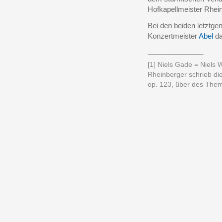
Hofkapellmeister Rhei
Bei den beiden letztge
Konzertmeister
Abel
da
______________
[1] Niels Gade = Niels
Rheinberger schrieb die
op. 123, über des Th