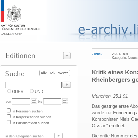
Zurück
25.01.1891
Kategorie: Neues
Kritik eines Kon
Rheinbergers ge
ODER
UND
München, 25.1.91
von
bis
Das gestrige erste Ab
in Personen suchen
wurde zur Erinnerung 
in Körperschaften suchen
Komponisten Niels Ga
in Editionstexten suchen
Ossian" eröffnet.
Die dritte Nummer des
in den Kategorien suchen