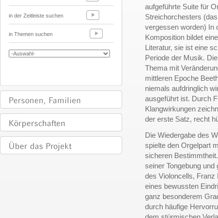
aufgeführte Suite für O
in der Zeitleiste suchen
Streichorchesters (da
vergessen worden) In 
in Themen suchen
Komposition bildet ein
Literatur, sie ist ein
Periode der Musik. Die
Thema mit Veränderung
mittleren Epoche Beet
niemals aufdringlich w
ausgeführt ist. Durch F
Klangwirkungen zeichne
der erste Satz, recht 
Die Wiedergabe des We
spielte den Orgelpart
sicheren Bestimmtheit.
seiner Tongebung und 
des Violoncells, Franz
eines bewussten Eindri
ganz besonderem Grade
durch häufige Hervorr
dem stürmischen Verl