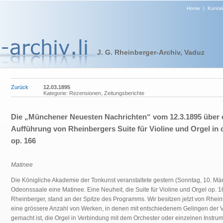
Home
|
Kontak
J. G. Rheinberger-Archiv, Vaduz
Zurück
12.03.1895
Kategorie: Rezensionen, Zeitungsberichte
Die „Münchener Neuesten Nachrichten“ vom 12.3.1895 über 
Aufführung von Rheinbergers Suite für Violine und Orgel in c
op. 166
Matinee
Die Königliche Akademie der Tonkunst veranstaltete gestern (Sonntag, 10. Mär
Odeonssaale eine Matinee. Eine Neuheit, die Suite für Violine und Orgel op. 
Rheinberger, stand an der Spitze des Programms. Wir besitzen jetzt von Rhei
eine grössere Anzahl von Werken, in denen mit entschiedenem Gelingen der 
gemacht ist, die Orgel in Verbindung mit dem Orchester oder einzelnen Instru