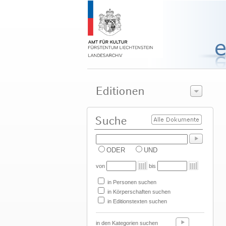
ODER
UND
von
bis
in Personen suchen
in Körperschaften suchen
in Editionstexten suchen
in den Kategorien suchen