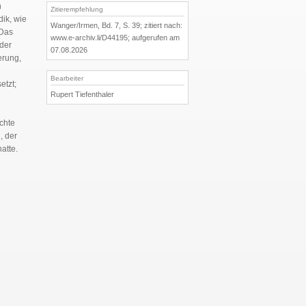
h
Zitierempfehlung
ik, wie
Wanger/Irmen, Bd. 7, S. 39; zitiert nach:
 Das
www.e-archiv.li/D44195; aufgerufen am
 der
07.08.2026
erung,
Bearbeiter
etzt;
Rupert Tiefenthaler
echte
, der
atte.