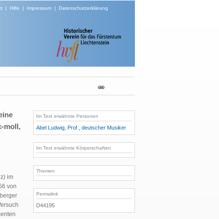
t
|
Hilfe
|
Impressum
|
Datenschutzerklärung
eine
Im Text erwähnte Personen
-moll,
Abel Ludwig, Prof., deutscher Musiker
Im Text erwähnte Körperschaften
Themen
z) im
166 von
Permalink
nberger
Versuch
D44195
menten