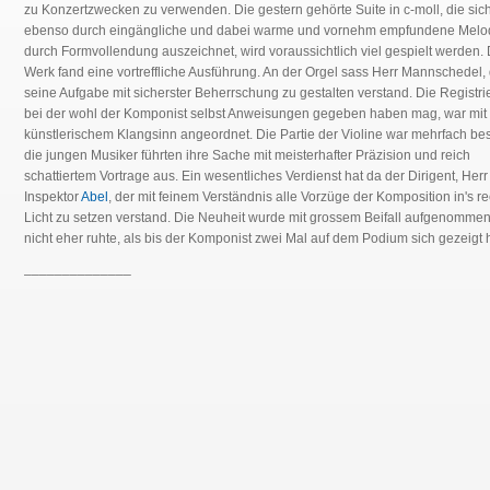
zu Konzertzwecken zu verwenden. Die gestern gehörte Suite in c-moll, die sic
ebenso durch eingängliche und dabei warme und vornehm empfundene Melod
durch Formvollendung auszeichnet, wird voraussichtlich viel gespielt werden.
Werk fand eine vortreffliche Ausführung. An der Orgel sass Herr Mannschedel,
seine Aufgabe mit sicherster Beherrschung zu gestalten verstand. Die Registri
bei der wohl der Komponist selbst Anweisungen gegeben haben mag, war mit
künstlerischem Klangsinn angeordnet. Die Partie der Violine war mehrfach bes
die jungen Musiker führten ihre Sache mit meisterhafter Präzision und reich
schattiertem Vortrage aus. Ein wesentliches Verdienst hat da der Dirigent, Herr
Inspektor
Abel
, der mit feinem Verständnis alle Vorzüge der Komposition in's r
Licht zu setzen verstand. Die Neuheit wurde mit grossem Beifall aufgenommen
nicht eher ruhte, als bis der Komponist zwei Mal auf dem Podium sich gezeigt h
______________