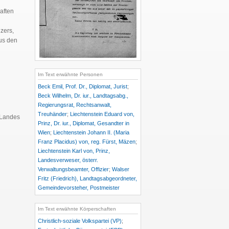
aften
zers,
us den
n
Im Text erwähnte Personen
Beck Emil, Prof. Dr., Diplomat, Jurist
;
Beck Wilhelm, Dr. iur., Landtagsabg.,
Regierungsrat, Rechtsanwalt,
Treuhänder
;
Liechtenstein Eduard von,
 Landes
Prinz, Dr. iur., Diplomat, Gesandter in
Wien
;
Liechtenstein Johann II. (Maria
Franz Placidus) von, reg. Fürst, Mäzen
;
Liechtenstein Karl von, Prinz,
Landesverweser, österr.
Verwaltungsbeamter, Offizier
;
Walser
Fritz (Friedrich), Landtagsabgeordneter,
Gemeindevorsteher, Postmeister
Im Text erwähnte Körperschaften
Christlich-soziale Volkspartei (VP)
;