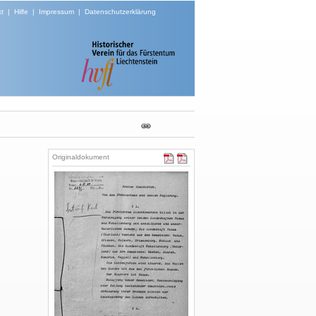
t
|
Hilfe
|
Impressum
|
Datenschutzerklärung
Originaldokument