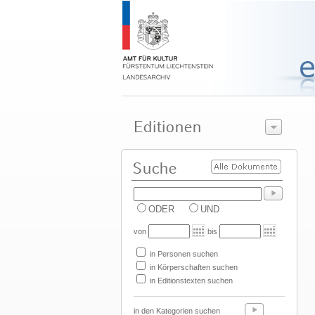
ODER
UND
von
bis
in Personen suchen
in Körperschaften suchen
in Editionstexten suchen
in den Kategorien suchen