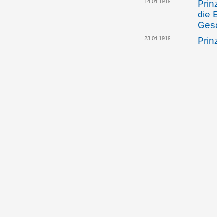
14.04.1919
Prin
die 
Gesa
23.04.1919
Prin
Gesa
dafü
zur 
eing
26.04.1919
Alfo
öste
eine
Inha
Spio
26.04.1919
Die 
Regi
Einr
Aufe
Liec
26.04.1919
Die 