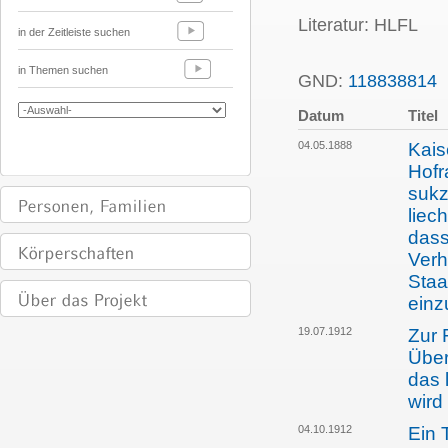
Literatur: HLFL
in der Zeitleiste suchen
in Themen suchen
GND:
118838814
P
Datum
Titel
04.05.1888
Kais
Hofr
sukz
liec
dass
Verh
Staa
einz
19.07.1912
Zur 
Über
das 
wird
04.10.1912
Ein 