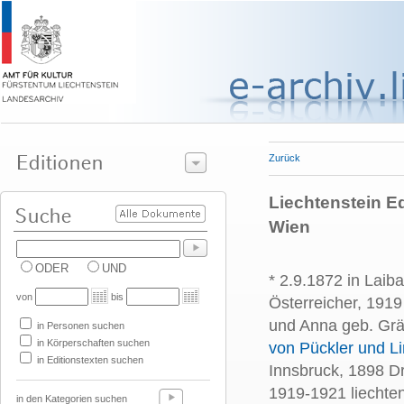
Zurück
Liechtenstein Ed
Wien
ODER
UND
* 2.9.1872 in Laib
von
bis
Österreicher, 1919
und Anna geb. Grä
in Personen suchen
in Körperschaften suchen
von Pückler und L
in Editionstexten suchen
Innsbruck, 1898 Dr
1919-1921 liechten
in den Kategorien suchen