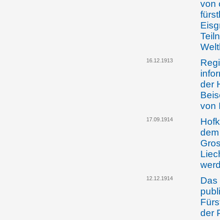
von 
fürs
Eisg
Teil
Welt
16.12.1913
Regi
info
der 
Beis
von 
17.09.1914
Hofk
dem 
Gros
Liec
wer
12.12.1914
Das 
publ
Fürs
der 