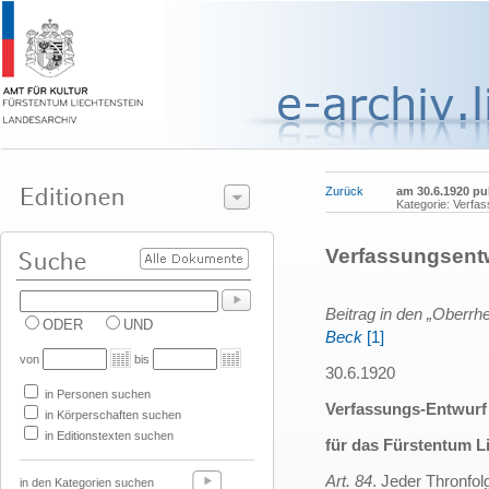
Zurück
am 30.6.1920 pub
Kategorie: Verfa
Verfassungsentw
Beitrag in den „Oberrh
ODER
UND
Beck
[1]
von
bis
30.6.1920
in Personen suchen
Verfassungs-Entwurf
in Körperschaften suchen
in Editionstexten suchen
für das Fürstentum L
Art. 84
. Jeder Thronfo
in den Kategorien suchen