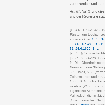
zu behandeln und zu e
Art. 87
. Auf Grund die
und der Regierung stat
______________
[1] O.N., Nr. 52, 30.6.1
Fürstentum Liechtenstei
abgedruckt in:
O.N., Nr.
1
;
O.N., Nr. 49, 19.6.19
51, 26.6.1920, S. 1
.
[2] Vgl. § 123 der liec
[3] Vgl. § 124 Abs. 1-3
[4] Die „Oberrheinische
Nummern eine Stellung
30.6.1920, S. 2 („Verfa
Zeitumstände und neu 
überholt. Manche Best
werden. „Wenn das die 
eigentliche Kommentier
Vgl. jedoch die im „Liec
„Oberrheinischen Nachr
Prinz
Eduard
und Wilhe