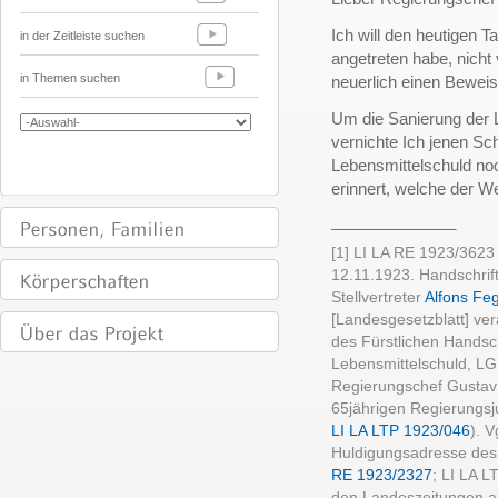
Ich will den heutigen 
in der Zeitleiste suchen
angetreten habe, nich
in Themen suchen
neuerlich einen Bewei
Um die Sanierung der 
vernichte Ich jenen Sc
Lebensmittelschuld noc
erinnert, welche der We
______________
[1] LI LA RE 1923/362
12.11.1923. Handschrif
Stellvertreter
Alfons Fe
[Landesgesetzblatt] ve
des Fürstlichen Handsc
Lebensmittelschuld, LG
Regierungschef Gustav
65jährigen Regierungsj
LI LA LTP 1923/046
). 
Huldigungsadresse des
RE 1923/2327
; LI LA 
den Landeszeitungen ab