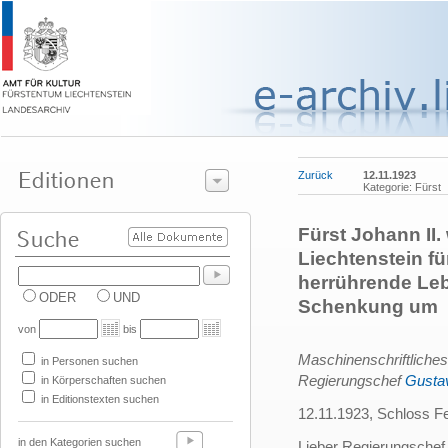
Zurück
12.11.1923
Kategorie: Fürst
Fürst Johann II
Liechtenstein fü
herrührende Leb
ODER
UND
Schenkung um
von
bis
Maschinenschriftliches
in Personen suchen
Regierungschef
Gusta
in Körperschaften suchen
in Editionstexten suchen
12.11.1923, Schloss F
in den Kategorien suchen
Lieber Regierungschef