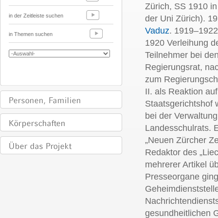
Zürich, SS 1910 in 
in der Zeitleiste suchen
der Uni Zürich). 
Vaduz
. 1919–1922
in Themen suchen
1920 Verleihung de
Teilnehmer bei d
Regierungsrat, na
zum Regierungsche
II. als Reaktion a
Staatsgerichtshof 
bei der Verwaltung
Landesschulrats. 
„Neuen Zürcher Z
Redaktor des „Liec
mehrerer Artikel ü
Presseorgane ginge
Geheimdienststell
Nachrichtendiensts
gesundheitlichen 