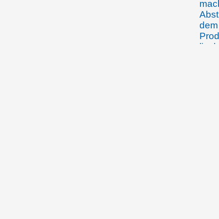
mach
Abst
dem 
Prod
liec
besc
Land
25.11.1919
Der 
Scha
17.01.1920
Der 
die 
Land
über
Öste
Schw
Fra
30.01.1920
Der 
Hand
dem 