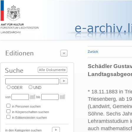
Zurück
Schädler Gustav,
Landtagsabgeor
ODER
UND
* 18.11.1883 in Tr
von
bis
Triesenberg, ab 1
(Landwirt, Gemein
in Personen suchen
in Körperschaften suchen
Söhne. Sechs Jahr
in Editionstexten suchen
Lehramtsstudium in
auch mathematisch-
in den Kategorien suchen