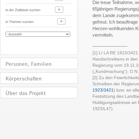
Die treue Teilnahme, 
65jährigen Regierungs
in der Zeitleiste suchen
dem Lande zugekomme
gefreut. Ich beauftrag
in Themen suchen
Herzen wohltuenden 
vermitteln.
______________
[1] LI LA RE 1923/3421
Handschreibens in den 
Regierung vom 19.11.192
(„Kundmachung“); O.N.,
[2] Zu den Feierlichkei
Schreiben der Regieru
1923/3421
) bzw. an al
Festsitzung des Landt
Huldigungsadresse an F
1923/L47).