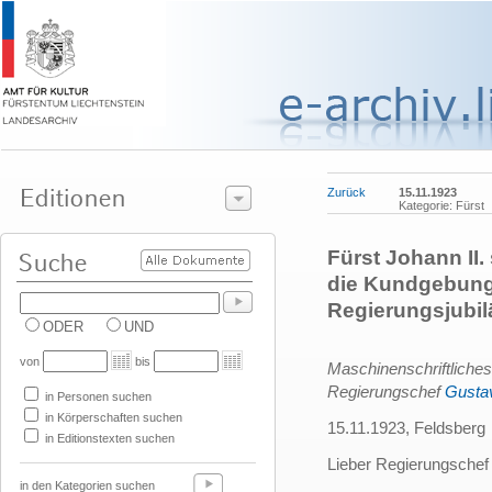
Zurück
15.11.1923
Kategorie: Fürst
Fürst Johann II.
die Kundgebunge
Regierungsjubi
ODER
UND
von
bis
Maschinenschriftliche
Regierungschef
Gusta
in Personen suchen
in Körperschaften suchen
15.11.1923, Feldsberg
in Editionstexten suchen
Lieber Regierungschef
in den Kategorien suchen