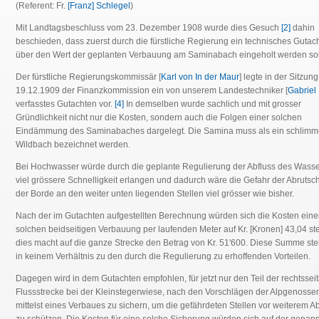
(Referent: Fr.
[Franz] Schlegel
)
Mit Landtagsbeschluss vom 23. Dezember 1908 wurde dies Gesuch
[2]
dahin
beschieden, dass zuerst durch die fürstliche Regierung ein technisches Gutac
über den Wert der geplanten Verbauung am Saminabach eingeholt werden sol
Der fürstliche Regierungskommissär [
Karl von In der Maur
] legte in der Sitzun
19.12.1909 der Finanzkommission ein von unserem Landestechniker [
Gabriel
verfasstes Gutachten vor.
[4]
In demselben wurde sachlich und mit grosser
Gründlichkeit nicht nur die Kosten, sondern auch die Folgen einer solchen
Eindämmung des Saminabaches dargelegt. Die Samina muss als ein schlimm
Wildbach bezeichnet werden.
Bei Hochwasser würde durch die geplante Regulierung der Abfluss des Wasse
viel grössere Schnelligkeit erlangen und dadurch wäre die Gefahr der Abruts
der Borde an den weiter unten liegenden Stellen viel grösser wie bisher.
Nach der im Gutachten aufgestellten Berechnung würden sich die Kosten eine
solchen beidseitigen Verbauung per laufenden Meter auf Kr. [Kronen] 43,04 ste
dies macht auf die ganze Strecke den Betrag von Kr. 51'600. Diese Summe ste
in keinem Verhältnis zu den durch die Regulierung zu erhoffenden Vorteilen.
Dagegen wird in dem Gutachten empfohlen, für jetzt nur den Teil der rechtssei
Flussstrecke bei der Kleinstegerwiese, nach den Vorschlägen der Alpgenosse
mittelst eines Verbaues zu sichern, um die gefährdeten Stellen vor weiterem A