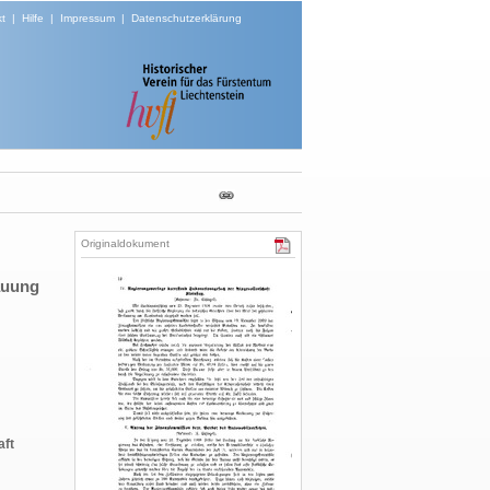
t
|
Hilfe
|
Impressum
|
Datenschutzerklärung
Originaldokument
auung
aft