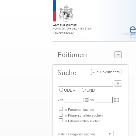
ODER
UND
von
bis
in Personen suchen
in Körperschaften suchen
in Editionstexten suchen
in den Kategorien suchen