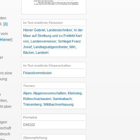
hten
Im Text erwähnte Personen
l.
[3]
Hiener Gabriel, Landestechniker
;
In der
g vom
Maur auf Strelburg und zu Freifeld Karl
 Hiener
]
von, Landesverweser
;
Schlegel Franz
Josef, Landtagsabgeordneter, Wirt,
Bäcker, Landwirt
er
Im Text erwähnte Körperschaften
rs eine
Finanzkommission
chung
Themen
Alpen
;
Alpgenossenschaften
;
Kleinsteg
;
r
Rüfeschutzbauten
;
Saminabach
;
llen,
Triesenberg
;
Wildbachverbauung
ht aber
Permalink
tigen
D46102
nschaft
bbruch
Zitierempfehlung