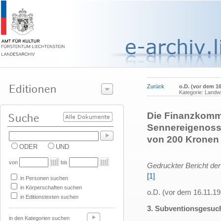
Zurück
o.D. (vor dem 16
Kategorie: Landwi
Die Finanzkommi
Sennereigenoss
von 200 Kronen
ODER
UND
von
bis
Gedruckter Bericht de
[1]
in Personen suchen
in Körperschaften suchen
o.D. (vor dem 16.11.19
in Editionstexten suchen
3. Subventionsgesuc
in den Kategorien suchen