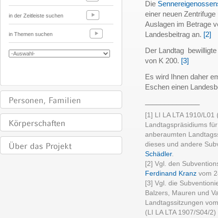
Die
Sennereigenossen
einer neuen Zentrifuge 
in der Zeitleiste suchen
Auslagen im Betrage v
Landesbeitrag an.
[2]
in Themen suchen
Der Landtag bewilligte
von K 200.
[3]
Es wird Ihnen daher e
Eschen einen Landesb
______________
[1] LI LA LTA 1910/L01 (
Landtagspräsidiums für
anberaumten Landtagss
dieses und andere Sub
Schädler
.
[2] Vgl. den Subventi
Ferdinand Kranz
vom 2
[3] Vgl. die Subvention
Balzers, Mauren und Vad
Landtagssitzungen vom
(LI LA LTA 1907/S04/2)