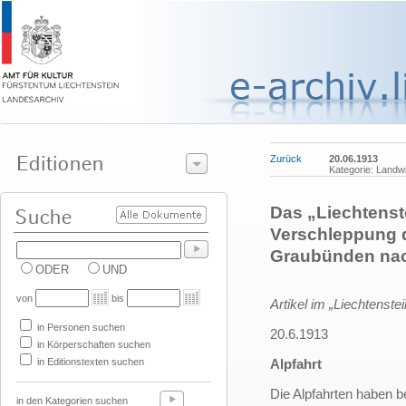
Zurück
20.06.1913
Kategorie: Landwi
Das „Liechtenste
Verschleppung 
Graubünden nac
ODER
UND
von
bis
Artikel im „Liechtenstei
in Personen suchen
20.6.1913
in Körperschaften suchen
in Editionstexten suchen
Alpfahrt
Die Alpfahrten haben b
in den Kategorien suchen