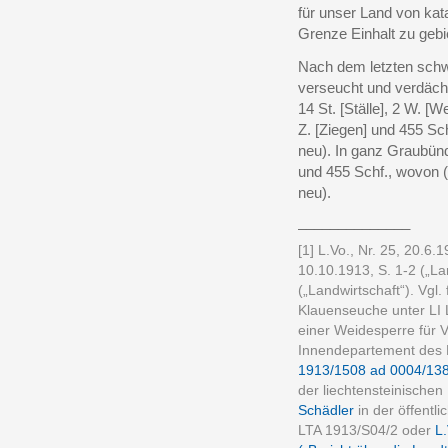
für unser Land von kat
Grenze Einhalt zu gebi
Nach dem letzten schwe
verseucht und verdächt
14 St. [Ställe], 2 W. [
Z. [Ziegen] und 455 Sch
neu). In ganz Graubünde
und 455 Schf., wovon (4
neu).
______________
[1] L.Vo., Nr. 25, 20.6.
10.10.1913, S. 1-2 („Lan
(„Landwirtschaft“). Vgl
Klauenseuche unter LI 
einer Weidesperre für 
Innendepartement des 
1913/1508 ad 0004/13
der liechtensteinischen
Schädler
in der öffentl
LTA 1913/S04/2 oder
L.