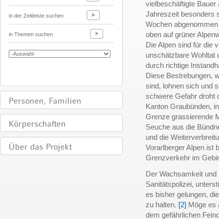
vielbeschäftigte Bauer a
Jahreszeit besonders 
in der Zeitleiste suchen
Wochen abgenommen wir
oben auf grüner Alpenw
in Themen suchen
Die Alpen sind für die 
unschätzbare Wohltat 
durch richtige Instand
Diese Bestrebungen, 
sind, lohnen sich und 
schwere Gefahr droht d
Kanton Graubünden, in 
Grenze grassierende M
Seuche aus die Bündn
und die Weiterverbreit
Vorarlberger Alpen ist
Grenzverkehr im Gebir
Der Wachsamkeit und En
Sanitätspolizei, unterst
es bisher gelungen, d
zu halten.
[2]
Möge es au
dem gefährlichen Feind