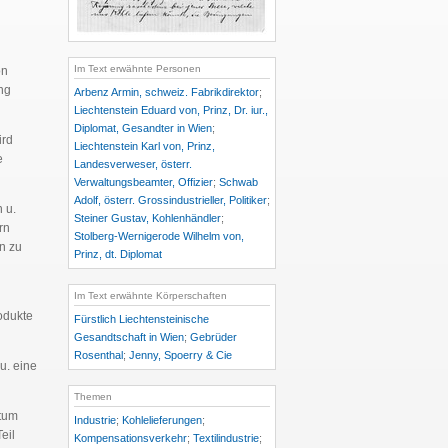
Im Text erwähnte Personen
on
ng
Arbenz Armin, schweiz. Fabrikdirektor
;
Liechtenstein Eduard von, Prinz, Dr. iur.,
Diplomat, Gesandter in Wien
;
ird
Liechtenstein Karl von, Prinz,
e
Landesverweser, österr.
Verwaltungsbeamter, Offizier
;
Schwab
Adolf, österr. Grossindustrieller, Politiker
;
 u.
Steiner Gustav, Kohlenhändler
;
rn
Stolberg-Wernigerode Wilhelm von,
n zu
Prinz, dt. Diplomat
Im Text erwähnte Körperschaften
odukte
Fürstlich Liechtensteinische
Gesandtschaft in Wien
;
Gebrüder
Rosenthal
;
Jenny, Spoerry & Cie
u. eine
Themen
ntum
Industrie
;
Kohlelieferungen
;
eil
Kompensationsverkehr
;
Textilindustrie
;