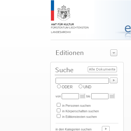
ODER
UND
von
bis
in Personen suchen
in Körperschaften suchen
in Editionstexten suchen
in den Kategorien suchen