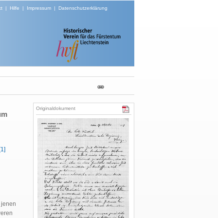
t
|
Hilfe
|
Impressum
|
Datenschutzerklärung
Originaldokument
 um
[1]
 jenen
weren