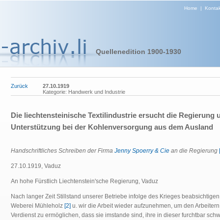
Home
|
Kontak
Quellenedition 1900-1930
Zurück
27.10.1919
Kategorie: Handwerk und Industrie
Die liechtensteinische Textilindustrie ersucht die Regierung
Unterstützung bei der Kohlenversorgung aus dem Ausland
Handschriftliches Schreiben der Firma
Jenny Spoerry & Cie
an die Regierung
27.10.1919, Vaduz
An hohe Fürstlich Liechtenstein'sche Regierung, Vaduz
Nach langer Zeit Stillstand unserer Betriebe infolge des Krieges beabsichtigen
Weberei Mühleholz
[2]
u. wir die Arbeit wieder aufzunehmen, um den Arbeitern
Verdienst zu ermöglichen, dass sie imstande sind, ihre in dieser furchtbar sch