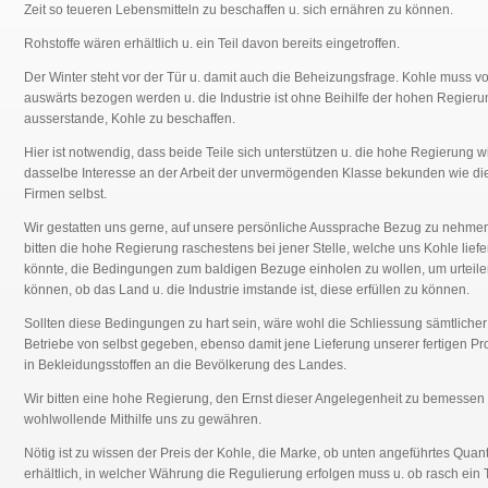
Zeit so teueren Lebensmitteln zu beschaffen u. sich ernähren zu können.
Rohstoffe wären erhältlich u. ein Teil davon bereits eingetroffen.
Der Winter steht vor der Tür u. damit auch die Beheizungsfrage. Kohle muss v
auswärts bezogen werden u. die Industrie ist ohne Beihilfe der hohen Regieru
ausserstande, Kohle zu beschaffen.
Hier ist notwendig, dass beide Teile sich unterstützen u. die hohe Regierung w
dasselbe Interesse an der Arbeit der unvermögenden Klasse bekunden wie di
Firmen selbst.
Wir gestatten uns gerne, auf unsere persönliche Aussprache Bezug zu nehmen
bitten die hohe Regierung raschestens bei jener Stelle, welche uns Kohle liefe
könnte, die Bedingungen zum baldigen Bezuge einholen zu wollen, um urteile
können, ob das Land u. die Industrie imstande ist, diese erfüllen zu können.
Sollten diese Bedingungen zu hart sein, wäre wohl die Schliessung sämtlicher
Betriebe von selbst gegeben, ebenso damit jene Lieferung unserer fertigen Pr
in Bekleidungsstoffen an die Bevölkerung des Landes.
Wir bitten eine hohe Regierung, den Ernst dieser Angelegenheit zu bemessen 
wohlwollende Mithilfe uns zu gewähren.
Nötig ist zu wissen der Preis der Kohle, die Marke, ob unten angeführtes Qua
erhältlich, in welcher Währung die Regulierung erfolgen muss u. ob rasch ein T