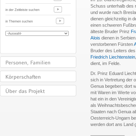
Schuss unterhalb des r
in der Zeitleiste suchen
und wurde nach Bresla
dienen gleichzeitig in
in Themen suchen
einen schweren Fußbru
älteste Bruder Prinz
Fr
Alois
dienen in Serbie
verstorbenen Fürsten
A
Bruder des Leiters des
Friedrich Liechtenstein
dient, im Felde.
Dr. Prinz Eduard Liecht
sich in Vertretung der 
Genua begeben; dort wi
mit Waren im Werte von
hat ein in den Vereini
als Weihnachtsbescheru
Staaten nach Genua ab
Oesterreich-Ungarn be
werden dort ans Land 
______________