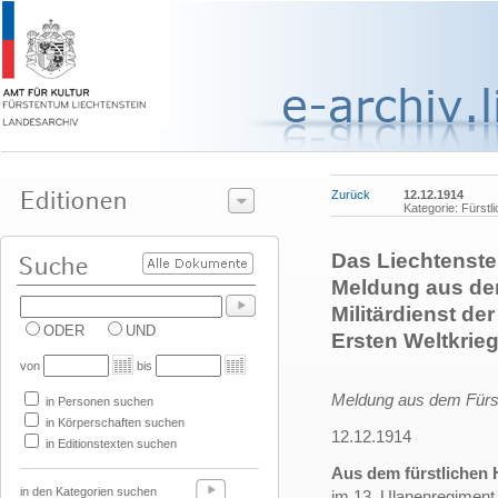
Zurück
12.12.1914
Kategorie: Fürstl
Das Liechtenstei
Meldung aus de
Militärdienst de
ODER
UND
Ersten Weltkrie
von
bis
Meldung aus dem Fürs
in Personen suchen
in Körperschaften suchen
12.12.1914
in Editionstexten suchen
Aus dem fürstlichen
in den Kategorien suchen
im 13. Ulanenregiment,