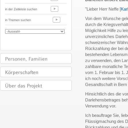
"Lieber Herr Neffe [
Kar
in der Zeitleiste suchen
Von dem Wunsche gelei
in Themen suchen
durch die Kriegsverhäl
Möglichkeit Hilfe zu l
unverzinsliches Darle
schweizerischer Währun
Rückzahlung der bei d
bestehenden Lebensmit
zu verwenden, den Lan
zahlbare monatliche Te
vom 1. Februar bis 1. 
ich noch weitere Vorsc
Gesandtschaft in Bern 
Hinsichtlich des die v
Darlehensbetrages beh
Verwendung vor.
Ich beauftrage Sie, lie
Flüssigmachung des Da
Rückzahlung und die ur