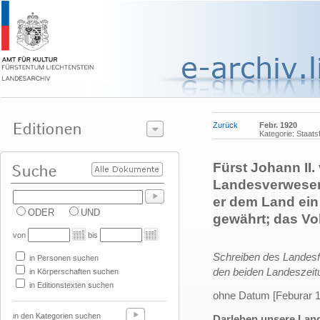
Zurück
Febr. 1920
Kategorie: Staats
Fürst Johann II. 
Landesverweser 
er dem Land ein 
ODER
UND
gewährt; das Vo
von
bis
Schreiben des Landes
in Personen suchen
den beiden Landeszei
in Körperschaften suchen
in Editionstexten suchen
ohne Datum [Feburar 
in den Kategorien suchen
Darlehen unsere Lan