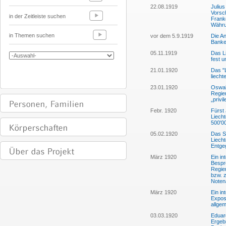
22.08.1919
Juliu
Vorsc
in der Zeitleiste suchen
Frank
Währu
in Themen suchen
vor dem 5.9.1919
Die A
Banke
05.11.1919
Das Li
fest u
21.01.1920
Das "L
liecht
23.01.1920
Oswald
Regie
„privi
Febr. 1920
Fürst 
Liecht
500'00
05.02.1920
Das St
Liecht
Entge
März 1920
Ein in
Bespre
Regie
bzw. 
Noten
März 1920
Ein in
Expos
allgem
03.03.1920
Eduard
Ergeb