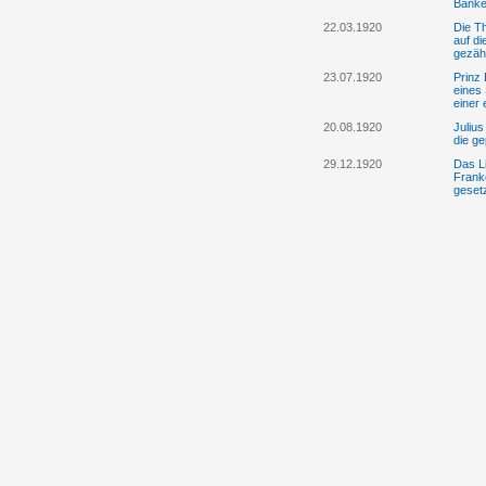
Banke
22.03.1920
Die Th
auf d
gezäh
23.07.1920
Prinz 
eines
einer 
20.08.1920
Julius
die g
29.12.1920
Das Li
Franke
geset