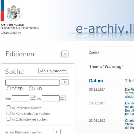
Zurück
Thema "Währung"
Datum
Titel
ODER
UND
08.12.1914
Die R
Vertra
wiede
von
bis
15.08.1915
Die R
mit de
in Personen suchen
Bevöl
in Körperschaften suchen
für H
in Editionstexten suchen
23.05.1919
Charl
Stell
die S
in den Kategorien suchen