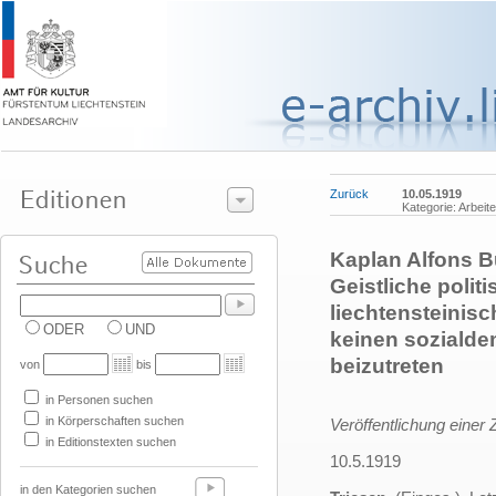
Zurück
10.05.1919
Kategorie: Arbeit
Kaplan Alfons Bü
Geistliche polit
liechtensteinisc
ODER
UND
keinen soziald
beizutreten
von
bis
in Personen suchen
in Körperschaften suchen
Veröffentlichung einer 
in Editionstexten suchen
10.5.1919
in den Kategorien suchen