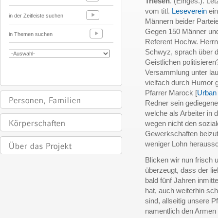
Triesen
. (Einges.). L
vom titl.
Leseverein
ein
in der Zeitleiste suchen
Männern beider Partei
Gegen 150 Männer und 
in Themen suchen
Referent Hochw. Herr
Schwyz, sprach über di
Geistlichen politisier
Versammlung unter laut
vielfach durch Humor 
Pfarrer Marock [
Urban
Redner sein gediegenes
welche als Arbeiter in 
wegen nicht den sozial
Gewerkschaften beizutr
weniger Lohn heraussc
Blicken wir nun frisch
überzeugt, dass der li
bald fünf Jahren inmit
hat, auch weiterhin sch
sind, allseitig unsere P
namentlich den Armen 