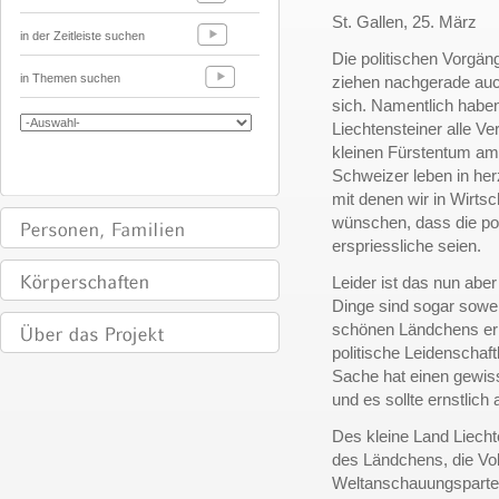
St. Gallen, 25. März
in der Zeitleiste suchen
Die politischen Vorgän
in Themen suchen
ziehen nachgerade auc
sich. Namentlich haben
Liechtensteiner alle V
kleinen Fürstentum am 
Schweizer leben in her
mit denen wir in Wirts
wünschen, dass die pol
erspriessliche seien.
Leider ist das nun aber
Dinge sind sogar sowe
schönen Ländchens ern
politische Leidenschaft
Sache hat einen gewiss
und es sollte ernstlic
Des kleine Land Liechte
des Ländchens, die Vol
Weltanschauungsparteie