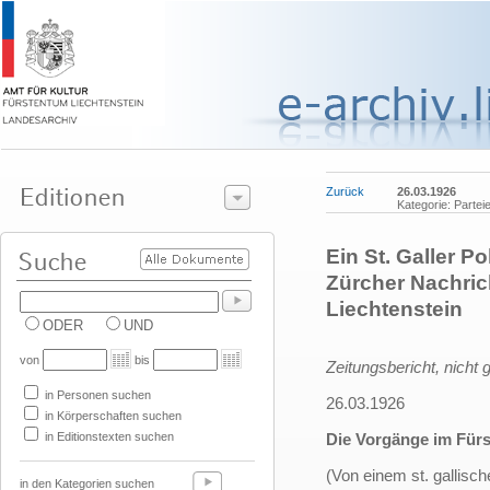
Zurück
26.03.1926
Kategorie: Partei
Ein St. Galler P
Zürcher Nachric
Liechtenstein
ODER
UND
von
bis
Zeitungsbericht, nicht 
in Personen suchen
26.03.1926
in Körperschaften suchen
in Editionstexten suchen
Die Vorgänge im Fürs
(Von einem st. gallische
in den Kategorien suchen