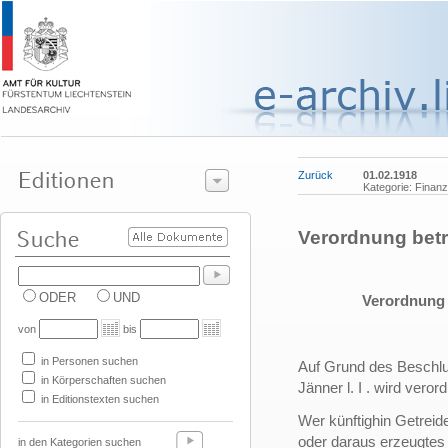
Zurück
01.02.1918
Kategorie: Finanz
Verordnung betr
ODER
UND
Verordnung 
von
bis
in Personen suchen
Auf Grund des Beschl
in Körperschaften suchen
Jänner l. I . wird verord
in Editionstexten suchen
Wer künftighin Getreid
oder daraus erzeugtes 
in den Kategorien suchen