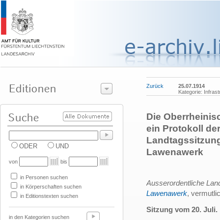
Zurück
25.07.1914
Kategorie: Infrast
Die Oberrheinis
ein Protokoll de
Landtagssitzung
ODER
UND
Lawenawerk
von
bis
in Personen suchen
Ausserordentliche Lan
in Körperschaften suchen
Lawenawerk
, vermutli
in Editionstexten suchen
Sitzung vom 20. Juli.
in den Kategorien suchen