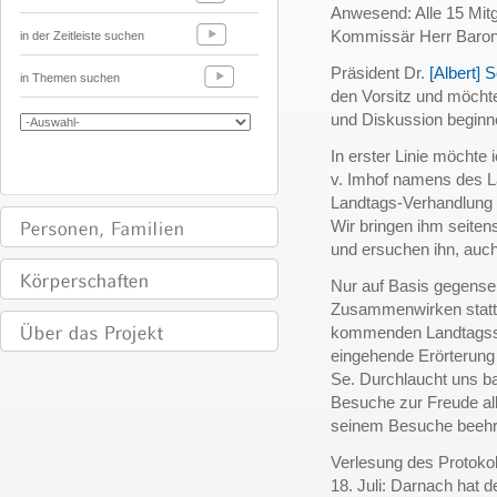
Anwesend: Alle 15 Mitg
Kommissär Herr Baro
in der Zeitleiste suchen
Präsident Dr.
[Albert] 
in Themen suchen
den Vorsitz und möchte
und Diskussion beginne
In erster Linie möchte
v. Imhof namens des L
Landtags-Verhandlung 
Wir bringen ihm seiten
und ersuchen ihn, auc
Nur auf Basis gegenseit
Zusammenwirken statt u
kommenden Landtagssit
eingehende Erörterung
Se. Durchlaucht uns b
Besuche zur Freude al
seinem Besuche beehre
Verlesung des Protokol
18. Juli: Darnach hat 