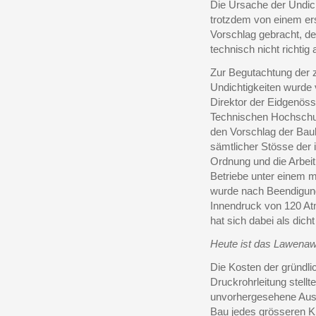
Die Ursache der Undicht
trotzdem von einem ers
Vorschlag gebracht, de
technisch nicht richti
Zur Begutachtung der 
Undichtigkeiten
wurde 
Direktor der Eidgenöss
Technischen
Hochschul
den Vorschlag der Baul
sämtlicher Stösse der 
Ordnung und die Arbeit 
Betriebe unter einem 
wurde nach Beendigung
Innendruck von 120 At
hat sich dabei als dich
Heute ist das Lawenawe
Die Kosten der gründli
Druckrohrleitung stellt
unvorhergesehene Ausl
Bau jedes grösseren K