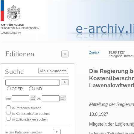
Zurück
13.08.1927
Kategorie: Infrast
Die Regierung b
Kostenüberschr
Lawenakraftwer
ODER
UND
von
bis
Mitteilung der Regierun
in Personen suchen
13.8.1927
in Körperschaften suchen
in Editionstexten suchen
Mitgeteilt der Legierung
in den Kategorien suchen
In letzter Zeit sind in