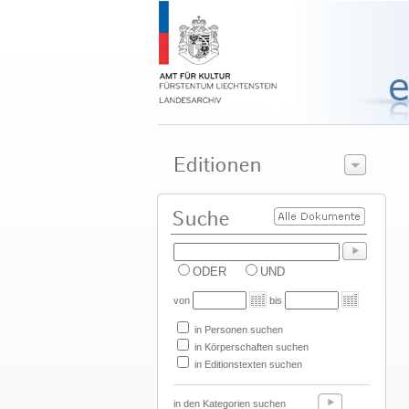
ODER
UND
von
bis
in Personen suchen
in Körperschaften suchen
in Editionstexten suchen
in den Kategorien suchen