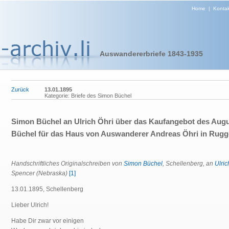
Home
|
Kontak
Auswandererbriefe 1843-1935
Zurück
13.01.1895
Kategorie: Briefe des Simon Büchel
Simon Büchel an Ulrich Öhri über das Kaufangebot des Aug
Büchel für das Haus von Auswanderer Andreas Öhri in Rugg
Handschriftliches Originalschreiben von
Simon Büchel
, Schellenberg, an
Ulric
Spencer (Nebraska)
[1]
13.01.1895, Schellenberg
Lieber Ulrich!
Habe Dir zwar vor einigen