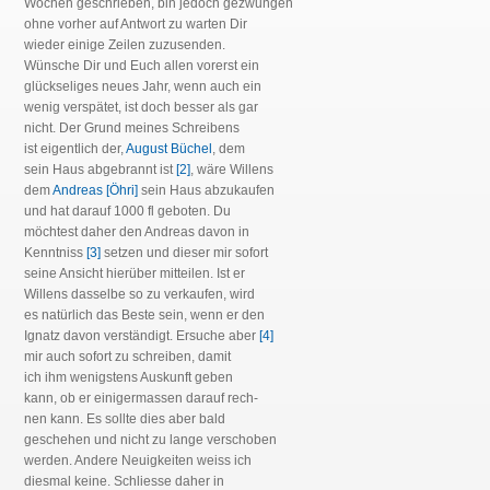
Wochen geschrieben, bin jedoch gezwungen
ohne vorher auf Antwort zu warten Dir
wieder einige Zeilen zuzusenden.
Wünsche Dir und Euch allen vorerst ein
glückseliges neues Jahr, wenn auch ein
wenig verspätet, ist doch besser als gar
nicht. Der Grund meines Schreibens
ist eigentlich der,
August Büchel
, dem
sein Haus abgebrannt ist
[2]
, wäre Willens
dem
Andreas [Öhri]
sein Haus abzukaufen
und hat darauf 1000 fl geboten. Du
möchtest daher den Andreas davon in
Kenntniss
[3]
setzen und dieser mir sofort
seine Ansicht hierüber mitteilen. Ist er
Willens dasselbe so zu verkaufen, wird
es natürlich das Beste sein, wenn er den
Ignatz davon verständigt. Ersuche aber
[4]
mir auch sofort zu schreiben, damit
ich ihm wenigstens Auskunft geben
kann, ob er einigermassen darauf rech-
nen kann. Es sollte dies aber bald
geschehen und nicht zu lange verschoben
werden. Andere Neuigkeiten weiss ich
diesmal keine. Schliesse daher in