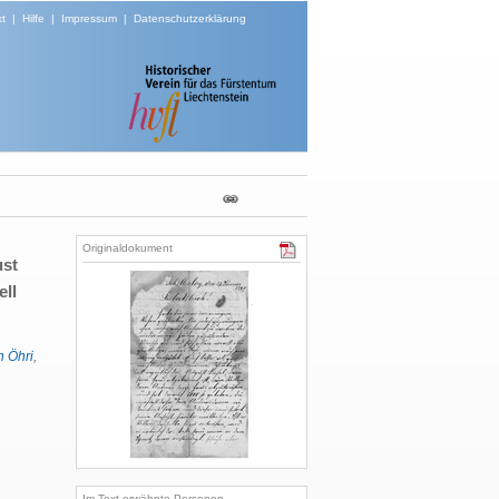
t
|
Hilfe
|
Impressum
|
Datenschutzerklärung
Originaldokument
ust
ell
h Öhri
,
Im Text erwähnte Personen