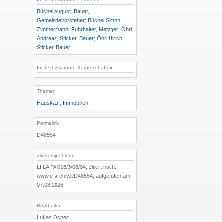
Büchel August, Bauer,
Gemeindevorsteher
;
Büchel Simon,
Zimmermann, Fuhrhalter, Metzger
;
Öhri
Andreas, Sticker, Bauer
;
Öhri Ulrich,
Sticker, Bauer
Im Text erwähnte Körperschaften
Themen
Hauskauf
;
Immobilien
Permalink
D48554
Zitierempfehlung
LI LA PA 016/3/06/04; zitiert nach:
www.e-archiv.li/D48554; aufgerufen am
07.08.2026
Bearbeiter
Lukas Ospelt