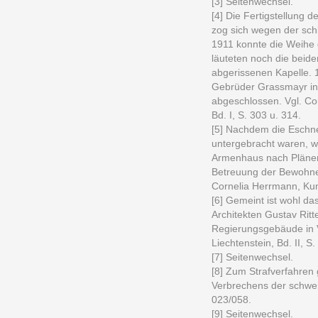
[3] Seitenwechsel.
[4] Die Fertigstellung d
zog sich wegen der sch
1911 konnte die Weihe
läuteten noch die beide
abgerissenen Kapelle. 
Gebrüder Grassmayr in 
abgeschlossen. Vgl. Co
Bd. I, S. 303 u. 314.
[5] Nachdem die Eschn
untergebracht waren, w
Armenhaus nach Plänen
Betreuung der Bewohne
Cornelia Herrmann, Kun
[6] Gemeint ist wohl da
Architekten Gustav Rit
Regierungsgebäude in 
Liechtenstein, Bd. II, S. 
[7] Seitenwechsel.
[8] Zum Strafverfahren
Verbrechens der schwer
023/058.
[9] Seitenwechsel.