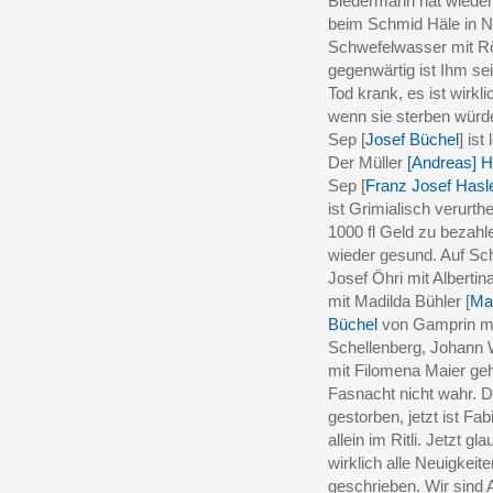
Biedermann hat wieder
beim Schmid Häle in N
Schwefelwasser mit Röh
gegenwärtig ist Ihm se
Tod krank, es ist wirkl
wenn sie sterben würd
Sep [
Josef Büchel
] is
Der Müller
[Andreas] 
Sep [
Franz Josef Hasl
ist Grimialisch verurthe
1000 fl Geld zu bezahl
wieder gesund. Auf Sch
Josef Öhri mit Albertin
mit Madilda Bühler [
Mat
Büchel
von Gamprin mi
Schellenberg, Johann
mit Filomena Maier gehe
Fasnacht nicht wahr. De
gestorben, jetzt ist Fab
allein im Ritli. Jetzt gl
wirklich alle Neuigkeit
geschrieben. Wir sind A