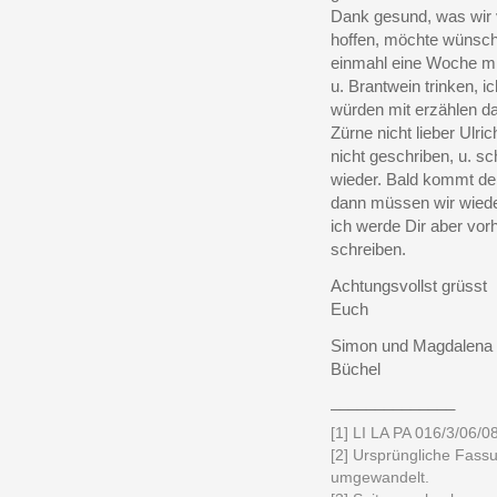
Dank gesund, was wir
hoffen, möchte wünsch
einmahl eine Woche mi
u. Brantwein trinken, i
würden mit erzählen da
Zürne nicht lieber Ulri
nicht geschriben, u. sc
wieder. Bald kommt der
dann müssen wir wiede
ich werde Dir aber vor
schreiben.
Achtungsvollst grüsst
Euch
Simon und Magdalena
Büchel
______________
[1] LI LA PA 016/3/06/08
[2] Ursprüngliche Fass
umgewandelt.