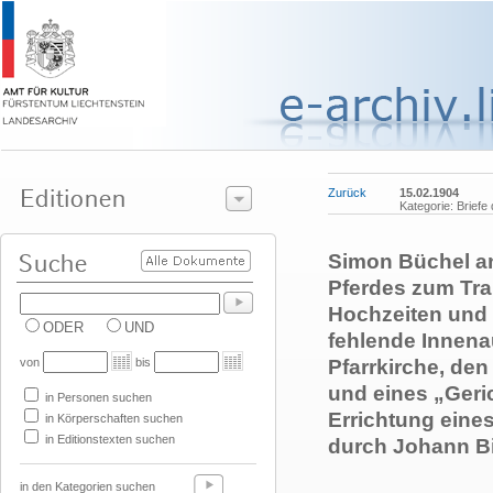
Zurück
15.02.1904
Kategorie: Briefe
Simon Büchel an
Pferdes zum Tra
Hochzeiten und 
ODER
UND
fehlende Innena
von
bis
Pfarrkirche, de
und eines „Geri
in Personen suchen
Errichtung eine
in Körperschaften suchen
in Editionstexten suchen
durch Johann B
in den Kategorien suchen