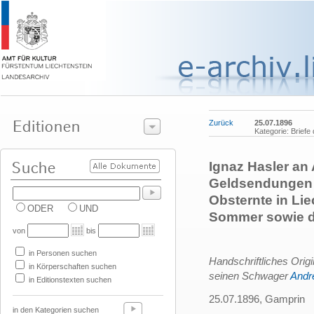
Zurück
25.07.1896
Kategorie: Briefe
Ignaz Hasler an
Geldsendungen n
Obsternte in Li
ODER
UND
Sommer sowie di
von
bis
in Personen suchen
Handschriftliches Orig
in Körperschaften suchen
seinen Schwager
Andr
in Editionstexten suchen
25.07.1896, Gamprin
in den Kategorien suchen