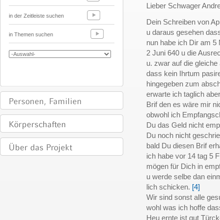
Lieber Schwager Andr
in der Zeitleiste suchen
Dein Schreiben von Apr
u daraus gesehen das
in Themen suchen
nun habe ich Dir am 5
2 Juni 640 u die Ausr
u. zwar auf die gleiche
dass kein Ihrtum pasire
hingegeben zum absch
erwarte ich taglich ab
Brif den es wäre mir n
obwohl ich Empfangsc
Du das Geld nicht emp
Du noch nicht geschri
bald Du diesen Brif erh
ich habe vor 14 tag 5 F
mögen für Dich in em
u werde selbe dan einm
lich schicken.
[4]
Wir sind sonst alle ge
wohl was ich hoffe dass
Heu ernte ist gut Türc