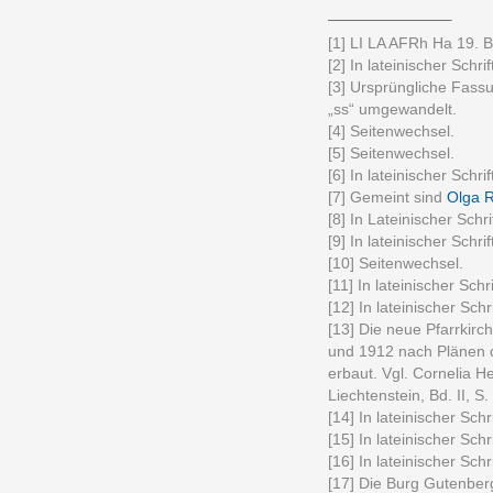
______________
[1] LI LA AFRh Ha 19. Br
[2] In lateinischer Schrif
[3] Ursprüngliche Fassu
„ss“ umgewandelt.
[4] Seitenwechsel.
[5] Seitenwechsel.
[6] In lateinischer Schrif
[7] Gemeint sind
Olga 
[8] In Lateinischer Schrif
[9] In lateinischer Schrif
[10] Seitenwechsel.
[11] In lateinischer Schri
[12] In lateinischer Schri
[13] Die neue Pfarrkirc
und 1912 nach Plänen 
erbaut. Vgl. Cornelia 
Liechtenstein, Bd. II, S. 
[14] In lateinischer Schri
[15] In lateinischer Schri
[16] In lateinischer Schri
[17] Die Burg Gutenbe