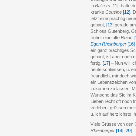
in
Balzers
[11]
, hatte d
kranke
Cousine
[12]
. D
jetzt eine prächtig neu
gebaut,
[13]
gerade am
Schloss Gutenberg.
Gu
früher eine alte
Ruine
[
Egon Rheinberger
[16]
ein ganz prächtiges S
gebaut, ist aber noch n
fertig.
[17]
– Nun will ic
heute schliessen, u. e
freundlich, mir doch wi
ein Lebenszeichen von
zukomen zu lassen. M
Wunsche das Sie im Kr
Lieben recht oft noch f
verleben, grüssen mei
u. ich auf herzlichste I
Viele Grüsse von den 
Rheinberger
[19]
[20]