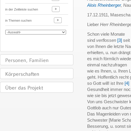
Alois Rheinberger
, Nau
in der Zeitleiste suchen
17.12.1911, Masescha
in Themen suchen
Lieber
Herr Rheinberge
Schon viele Monate
sind
verflossen
[3]
seit
von Ihnen die letzte Na
erhielten, u. nun drängt
es mich förmlich wiede
einmal nachzufragen
wie es Ihnen, u. Ihren 
geht. Hoffentlich recht 
so Gott will! ist Ihre
[4]
Gesundheit immer noch
wie sie bis jetzt gewes
Von uns Geschwister k
Gottlob auch nur Gutes
Das Magenleiden von 
Schwester [Marie Schaue
Besserung, u. sonst si