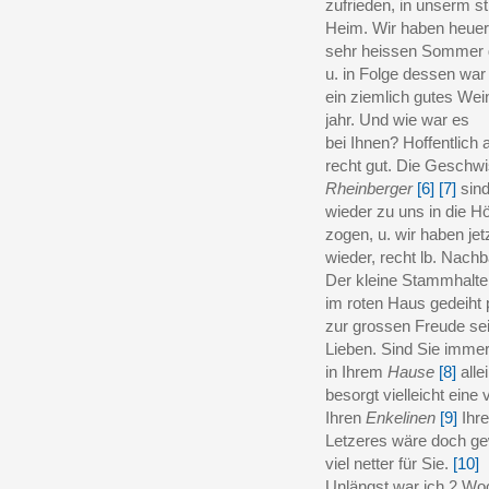
zufrieden, in unserm sti
Heim. Wir haben heue
sehr heissen Sommer 
u. in Folge dessen war
ein ziemlich gutes Wei
jahr. Und wie war es
bei Ihnen? Hoffentlich
recht gut. Die Geschw
Rheinberger
[6]
[7]
sind
wieder zu uns in die H
zogen, u. wir haben jet
wieder, recht lb. Nachb
Der kleine Stammhalter
im roten Haus gedeiht 
zur grossen Freude se
Lieben. Sind Sie imme
in Ihrem
Hause
[8]
alle
besorgt vielleicht eine 
Ihren
Enkelinen
[9]
Ihre
Letzeres wäre doch g
viel netter für Sie.
[10]
Unlängst war ich 2 W