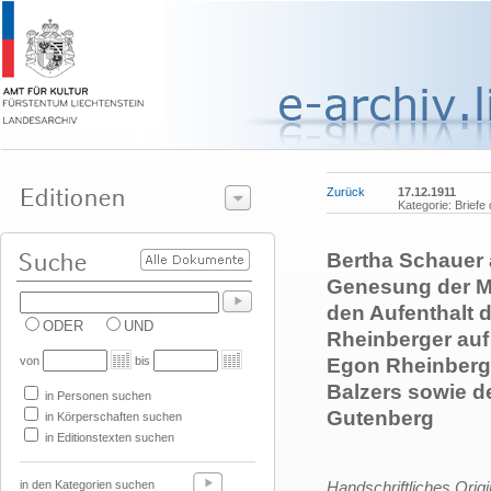
Zurück
17.12.1911
Kategorie: Briefe
Bertha Schauer 
Genesung der Ma
den Aufenthalt
ODER
UND
Rheinberger au
von
bis
Egon Rheinberge
Balzers sowie d
in Personen suchen
Gutenberg
in Körperschaften suchen
in Editionstexten suchen
in den Kategorien suchen
Handschriftliches Orig