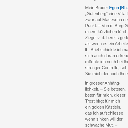
Mein Bruder
Egon [Rhe
„Gutenberg“ eine Villa 
zwar auf Masescha neb
Punkt. – Von d. Burg 
einem kürzlichen fürch
Ziegel v. d. bereits g
als wenn es ein Arbeit
lb. Brief schickte ich n
sich auch daran erfreu
möchte ich noch bei Ihn
strenger Controlle, sch
Sie mich dennoch Ihn
in grosser Anhäng-
lichkeit. – Sie beteten,
beten für mich, dieser
Trost birgt für mich
ein golden Kästlein,
das ich aufschliesse
wenn sinken will der
schwache Mut. –