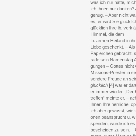
was ich nur hätte, mich
ich Ihnen nur danken? 
genug. – Aber nicht wa
es, er wird Sie glückl
glücklich Ihre lb. verklä
Himmel, die dem
lb. armen Heiland in i
Liebe geschenkt. – Als
Papierchen gebracht, s
rade sein Namenstag Al
gungen – Gottes nicht
Missions-Priester in s
sondere Freude an sei
glücklich
[4]
war er dar
er immer wieder. „Der H
treffen“ meinte er, – ach
Ihnen Ihre herrliche, o
ich aber gewusst, wie 
onen beansprucht u. wi
spenden, würde ich es
bescheiden zu sein. – 