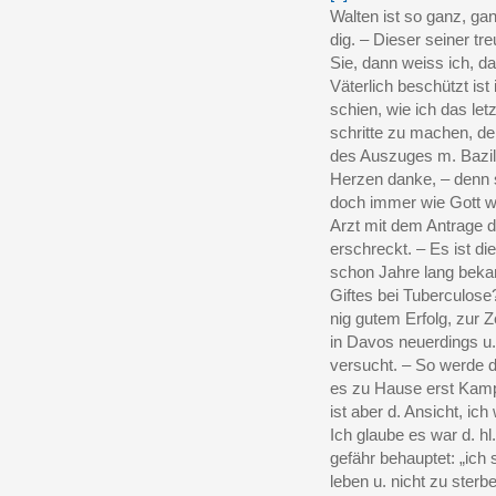
Walten ist so ganz, g
dig. – Dieser seiner tr
Sie, dann weiss ich, da
Väterlich beschützt is
schien, wie ich das let
schritte zu machen, der
des Auszuges m. Bazill
Herzen danke, – denn 
doch immer wie Gott wi
Arzt mit dem Antrage d
erschreckt. – Es ist d
schon Jahre lang beka
Giftes bei Tuberculose?
nig gutem Erfolg, zur Ze
in Davos neuerdings u.
versucht. – So werde d
es zu Hause erst Kamp
ist aber d. Ansicht, ich
Ich glaube es war d. hl
gefähr behauptet: „ich 
leben u. nicht zu sterb