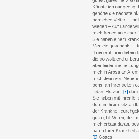
gutes, gutes Herz so li
Könnte ich nur genug d
gehörte die nächste hl
herrlichen Vetter. – Ihr
wieder! – Auf Lange wil
mich freuen an dieser
Sie haben einem kran
Medicin geschenkt. –
Ihnen auf Ihren lieben B
die so woltuend u. ber
aber leider meine Lun
mich in Arosa an Allem.
mich denn von Neuem i
bens, an Ihrer selten e
lieben Herzen,
[7]
dem i
Sie haben mit Ihrer lb.
ders in Ihrem letzten 
der Krankheit durchge
guten, hl. Willen, der 
mich erbaut daran, be
baren Ihrer Krankheit 
[8]
Gottes