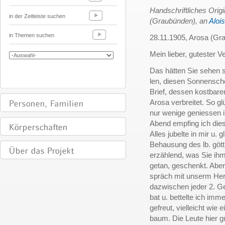
Handschriftliches Orig
in der Zeitleiste suchen
(Graubünden), an
Aloi
in Themen suchen
28.11.1905, Arosa (Gr
Mein lieber, gutester Ve
Das hätten Sie sehen s
len, diesen Sonnensche
Brief, dessen kostbare
Arosa verbreitet. So gl
nur wenige geniessen 
Abend empfing ich die
Alles jubelte in mir u. 
Behausung des lb. gött
erzählend, was Sie ihm 
getan, geschenkt. Abe
spräch mit unserm Herr
dazwischen jeder 2. Ge
bat u. bettelte ich imm
gefreut, vielleicht wie
baum. Die Leute hier 