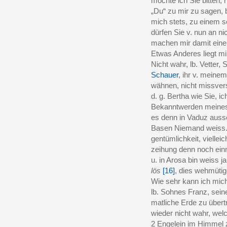
möchte ich Sie bitten, 
„Du“ zu mir zu sagen, bit
mich stets, zu einem s
dürfen Sie v. nun an ni
machen mir damit ein
Etwas Anderes liegt mi
Nicht wahr, lb. Vetter
Schauer
, ihr v. meine
wähnen, nicht missver
d. g. Bertha wie Sie, ic
Bekanntwerden meines
es denn in Vaduz auss
Basen Niemand weiss. E
gentümlichkeit, viellei
zeihung denn noch ein
u. in Arosa bin weiss j
lös
[16]
, dies wehmüti
Wie sehr kann ich mich 
lb. Sohnes Franz, seine
matliche Erde zu übert
wieder nicht wahr, we
2 Engelein im Himmel 