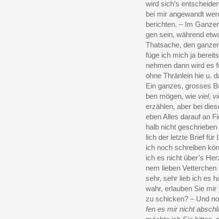
wird sich’s entscheide
bei mir angewandt werd
berichten. – Im Ganze
gen sein, während etwa
Thatsache, den ganzen
füge ich mich ja bereit
nehmen dann wird es fer
ohne Thränlein hie u. 
Ein ganzes, grosses Bu
ben mögen, wie
viel
,
vi
erzählen, aber bei die
eben Alles darauf an F
halb nicht geschrieben
lich der letzte Brief f
ich noch schreiben kön
ich es nicht über’s He
nem lieben Vetterchen 
sehr, sehr lieb ich es 
wahr, erlauben Sie mir 
zu schicken? – Und n
fen es mir nicht absch