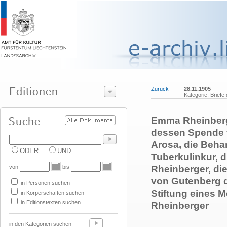
Zurück
28.11.1905
Kategorie: Brief
Emma Rheinberg
dessen Spende f
Arosa, die Beha
ODER
UND
Tuberkulinkur, d
von
bis
Rheinberger, d
von Gutenberg d
in Personen suchen
Stiftung eines 
in Körperschaften suchen
in Editionstexten suchen
Rheinberger
in den Kategorien suchen