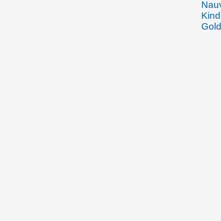
Nauv
Kind
Gold
Erkr
Rhei
des 
im J
12.08.1904
Emma
Rhei
Joha
Gebe
Beha
Wein
den 
Arbe
Spoe
Fran
Wied
Vadu
Wied