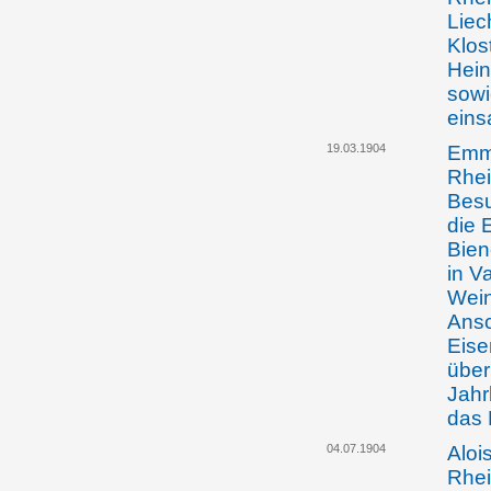
Liec
Klos
Hein
sowi
eins
19.03.1904
Emma
Rhei
Besu
die 
Bie
in V
Wein
Ansc
Eise
über
Jahr
das 
04.07.1904
Aloi
Rhei