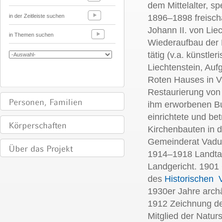
dem Mittelalter, sp
in der Zeitleiste suchen
1896–1898 freisch
Johann II. von Lie
in Themen suchen
Wiederaufbau der 
tätig (v.a. künstl
Liechtenstein, Au
Roten Hauses in V
Restaurierung von
ihm erworbenen Bu
einrichtete und be
Kirchenbauten in 
Gemeinderat Vaduz
1914–1918 Landta
Landgericht. 1901
des
Historischen V
1930er Jahre arch
1912 Zeichnung de
Mitglied der Natu