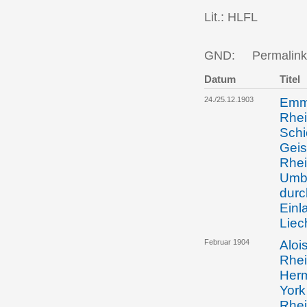
Lit.: HLFL
GND:
Permalink
Datum
Titel
24./25.12.1903
Emma
Rhei
Schi
Geis
Rhei
Umba
durc
Einl
Liec
Februar 1904
Aloi
Rhei
Herm
York
Rhei