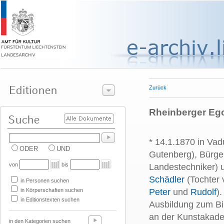
Zurück
Rheinberger Ego
* 14.1.1870 in Vad
ODER
UND
Gutenberg), Bürge
von
bis
Landestechniker)
Schädler
(Tochter 
in Personen suchen
in Körperschaften suchen
Peter
und
Rudolf
)
in Editionstexten suchen
Ausbildung zum Bi
an der Kunstakadem
in den Kategorien suchen