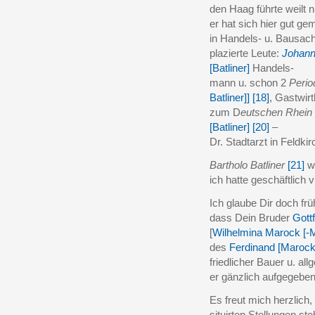
den Haag führte weilt 
er hat sich hier gut g
in Handels- u. Bausac
plazierte Leute:
Johan
[Batliner]
Handels-
mann u. schon 2
Perio
Batliner]]
[18]
, Gastwirt
zum D
eutschen Rhein
[Batliner]
[20]
–
Dr. Stadtarzt in Feldkir
Bartholo Batliner
[21]
wa
ich hatte geschäftlich v
Ich glaube Dir doch fr
dass Dein Bruder
Gott
[
Wilhelmina Marock [-
des
Ferdinand [Marock
friedlicher Bauer u. all
er gänzlich aufgegebe
Es freut mich herzlich,
situirten Stellungen ste