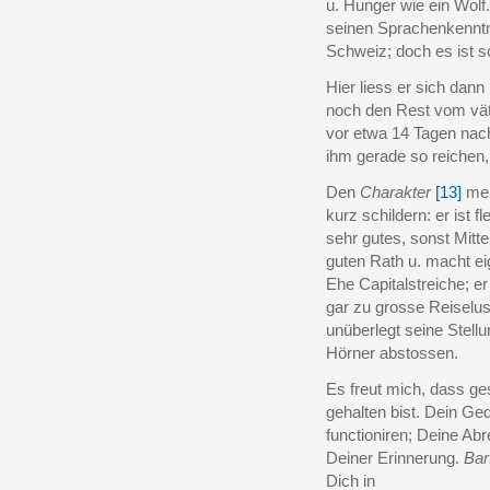
u. Hunger wie ein Wolf.
seinen Sprachenkenntni
Schweiz; doch es ist sc
Hier liess er sich dann
noch den Rest vom vät
vor etwa 14 Tagen na
ihm gerade so reichen,
Den
Charakter
[13]
mei
kurz schildern: er ist fl
sehr gutes, sonst Mittel
guten Rath u. macht ei
Ehe Capitalstreiche; er
gar zu grosse Reiselus
unüberlegt seine Stellu
Hörner abstossen.
Es freut mich, dass ge
gehalten bist. Dein G
functioniren; Deine Abr
Deiner Erinnerung.
Bar
Dich in