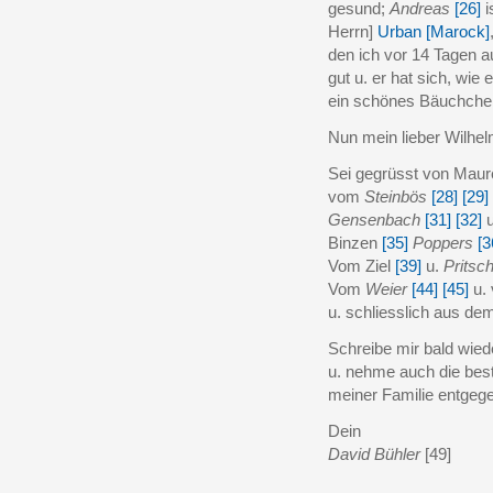
gesund;
Andreas
[26]
i
Herrn]
Urban [Marock]
den ich vor 14 Tagen a
gut u. er hat sich, wie 
ein schönes Bäuchch
Nun mein lieber Wilhelm
Sei gegrüsst von Maur
vom
Steinbös
[28]
[29]
Gensenbach
[31]
[32]
u
Binzen
[35]
Poppers
[3
Vom Ziel
[39]
u.
Pritsc
Vom
Weier
[44]
[45]
u.
u. schliesslich aus d
Schreibe mir bald wied
u. nehme auch die bes
meiner Familie entgeg
Dein
David Bühler
[49]
______________