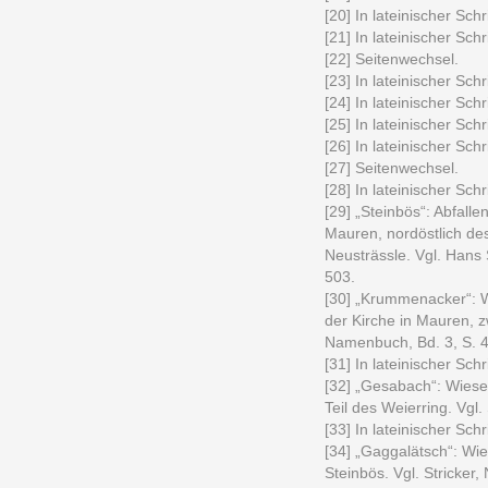
[20] In lateinischer Schri
[21] In lateinischer Schri
[22] Seitenwechsel.
[23] In lateinischer Schri
[24] In lateinischer Schri
[25] In lateinischer Schri
[26] In lateinischer Schri
[27] Seitenwechsel.
[28] In lateinischer Schri
[29] „Steinbös“: Abfall
Mauren, nordöstlich de
Neusträssle. Vgl. Hans 
503.
[30] „Krummenacker“: W
der Kirche in Mauren, z
Namenbuch, Bd. 3, S. 
[31] In lateinischer Schri
[32] „Gesabach“: Wiese
Teil des Weierring. Vgl.
[33] In lateinischer Schri
[34] „Gaggalätsch“: Wi
Steinbös. Vgl. Stricker