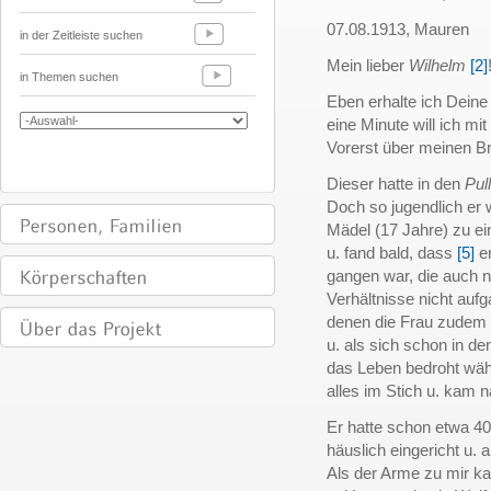
07.08.1913, Mauren
in der Zeitleiste suchen
Mein lieber
Wilhelm
[2]
in Themen suchen
Eben erhalte ich Deine 
eine Minute will ich mi
Vorerst über meinen B
Dieser hatte in den
Pul
Doch so jugendlich er w
Mädel (17 Jahre) zu ei
u. fand bald, dass
[5]
er
gangen war, die auch 
Verhältnisse nicht au
denen die Frau zudem
u. als sich schon in de
das Leben bedroht wähn
alles im Stich u. kam 
Er hatte schon etwa 400
häuslich eingericht u. 
Als der Arme zu mir k