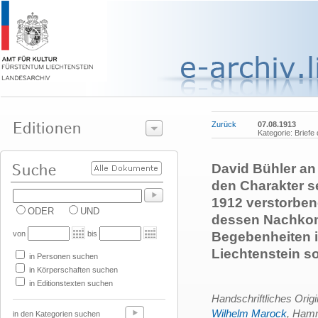
Zurück
07.08.1913
Kategorie: Briefe
David Bühler an
den Charakter s
1912 verstorben
ODER
UND
dessen Nachkom
von
bis
Begebenheiten i
Liechtenstein s
in Personen suchen
in Körperschaften suchen
in Editionstexten suchen
Handschriftliches Orig
Wilhelm Marock
, Hamm
in den Kategorien suchen