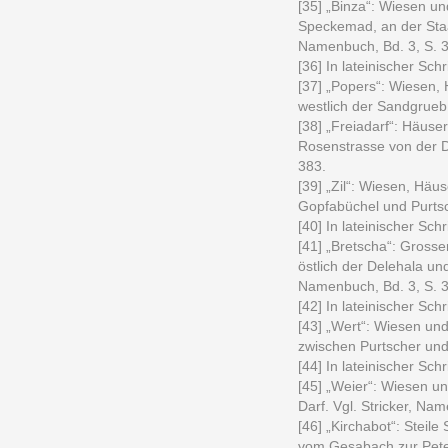
[35] „Binza“: Wiesen un
Speckemad, an der Staat
Namenbuch, Bd. 3, S. 
[36] In lateinischer Schri
[37] „Popers“: Wiesen, 
westlich der Sandgrueb.
[38] „Freiadarf“: Häuse
Rosenstrasse von der Da
383.
[39] „Zil“: Wiesen, Häu
Gopfabüchel und Purtsch
[40] In lateinischer Schri
[41] „Bretscha“: Grosse
östlich der Delehala und
Namenbuch, Bd. 3, S. 
[42] In lateinischer Schri
[43] „Wert“: Wiesen und
zwischen Purtscher und 
[44] In lateinischer Schri
[45] „Weier“: Wiesen un
Darf. Vgl. Stricker, Na
[46] „Kirchabot“: Steile
vom Gesabach zur Peter