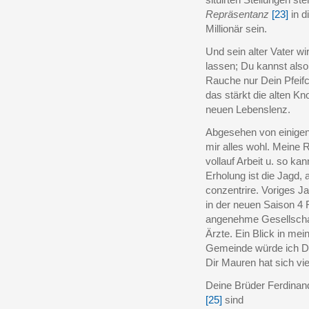
Repräsentanz
[23]
in d
Millionär sein.
Und sein alter Vater wir
lassen; Du kannst also
Rauche nur Dein Pfeifc
das stärkt die alten Kn
neuen Lebenslenz.
Abgesehen von einigen 
mir alles wohl. Meine 
vollauf Arbeit u. so ka
Erholung ist die Jagd, 
conzentrire. Voriges J
in der neuen Saison 4
angenehme Gesellschaf
Ärzte. Ein Blick in mei
Gemeinde würde ich Di
Dir Mauren hat sich vie
Deine Brüder Ferdinand
[25]
sind