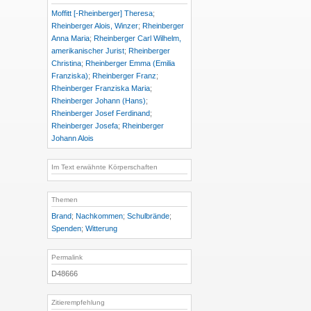
Moffitt [-Rheinberger] Theresa
;
Rheinberger Alois, Winzer
;
Rheinberger
Anna Maria
;
Rheinberger Carl Wilhelm,
amerikanischer Jurist
;
Rheinberger
Christina
;
Rheinberger Emma (Emilia
Franziska)
;
Rheinberger Franz
;
Rheinberger Franziska Maria
;
Rheinberger Johann (Hans)
;
Rheinberger Josef Ferdinand
;
Rheinberger Josefa
;
Rheinberger
Johann Alois
Im Text erwähnte Körperschaften
Themen
Brand
;
Nachkommen
;
Schulbrände
;
Spenden
;
Witterung
Permalink
D48666
Zitierempfehlung