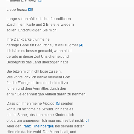
Fräulein
E. Rhbrgr
.
[2]
Liebe
Emma
[3]
!
Lange schon hätte ich Ihre freundlichen
Zuschriften, Karte und 2 Briefe, erwiedern
sollen. Entschuldigen Sie mich!
Ihre Dankbarkeit für meine
geringe Gabe für Bedürftige, ist viel zu gross
[4]
.
Ich hätte es besser gemacht, wenn nicht
gerade in dieser Zeit Unsicherheit und
Besorgniss das Land überzogen hätte.
Sie bitten mich nicht böse zu sein.
Wie könte ich? Ich danke vielmehr Gott
für die Fächigkeit, fremdes Leid mit zu-
fühlen und dem Vermittler, durch den
er mir Gelegenheit gab Antheil daran zu nehmen.
Dass ich Ihnen meine
Photog
.
[5]
senden
konte, ist nicht meine Schuld. Ich hatte es
nie im Sinne, obschon meine Kinder mich
oft darum angiengen. Ich mag mich selbst nicht.
[6]
Aber der
Franz [Rheinberger]
bei seinem letzten
Hiersein dachte wohl: Der Mann ist alt, und