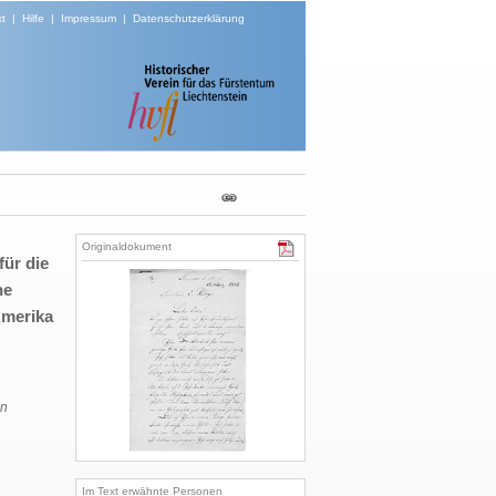
t
|
Hilfe
|
Impressum
|
Datenschutzerklärung
Originaldokument
ür die
ne
Amerika
an
Im Text erwähnte Personen