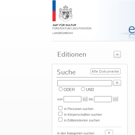
ODER
UND
von
bis
in Personen suchen
in Körperschaften suchen
in Editionstexten suchen
in den Kategorien suchen