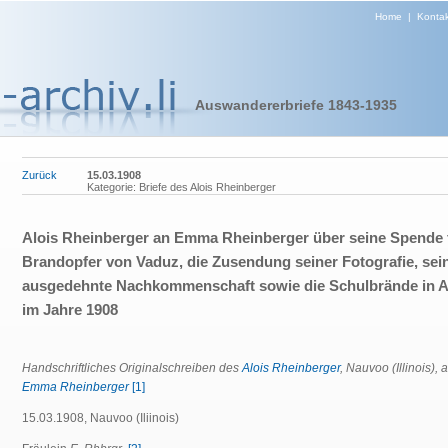
Home
|
Kontak
Auswandererbriefe 1843-1935
Zurück
15.03.1908
Kategorie: Briefe des Alois Rheinberger
Alois Rheinberger an Emma Rheinberger über seine Spende f
Brandopfer von Vaduz, die Zusendung seiner Fotografie, sei
ausgedehnte Nachkommenschaft sowie die Schulbrände in 
im Jahre 1908
Handschriftliches Originalschreiben des
Alois Rheinberger
, Nauvoo (Illinois), 
Emma Rheinberger
[1]
15.03.1908, Nauvoo (Iliinois)