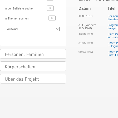
Datum
Titel
in der Zeitleiste suchen
11.05.1919
Der neu
in Themen suchen
Statuten
o.D. (vor dem
Program
11.5.1920)
Sängerb
13.08.1929
Die "Lie
für Fürs
31.05.1939
Das "Lie
Huldigun
09.03.1943
Das "Lie
Fürst Fr