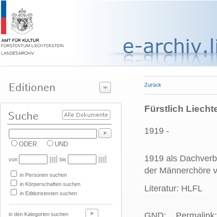
Zurück
Fürstlich Liech
1919 -
ODER
UND
1919 als Dachverb
von
bis
der Männerchöre v
in Personen suchen
in Körperschaften suchen
Literatur: HLFL
in Editionstexten suchen
GND:
Permalink:
in den Kategorien suchen