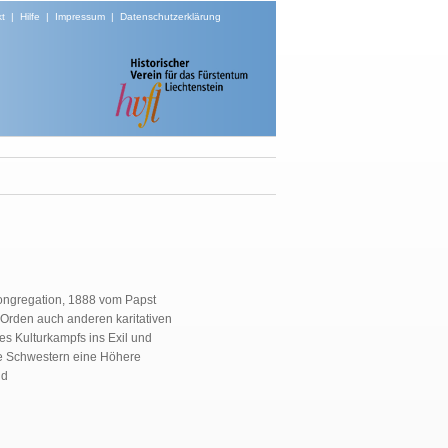
t
|
Hilfe
|
Impressum
|
Datenschutzerklärung
Kongregation, 1888 vom Papst
r Orden auch anderen karitativen
s Kulturkampfs ins Exil und
ie Schwestern eine Höhere
nd