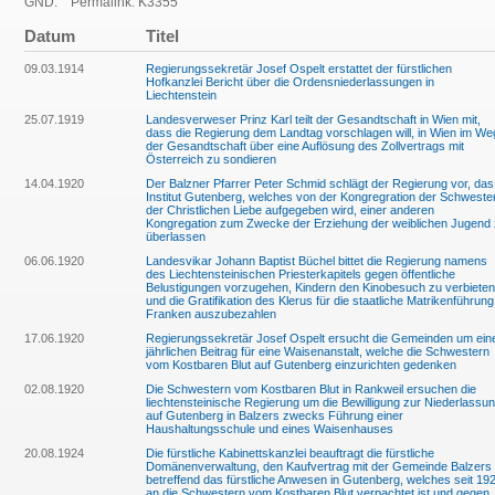
GND:
Permalink: K3355
Datum
Titel
09.03.1914
Regierungssekretär Josef Ospelt erstattet der fürstlichen
Hofkanzlei Bericht über die Ordensniederlassungen in
Liechtenstein
25.07.1919
Landesverweser Prinz Karl teilt der Gesandtschaft in Wien mit,
dass die Regierung dem Landtag vorschlagen will, in Wien im We
der Gesandtschaft über eine Auflösung des Zollvertrags mit
Österreich zu sondieren
14.04.1920
Der Balzner Pfarrer Peter Schmid schlägt der Regierung vor, das
Institut Gutenberg, welches von der Kongregration der Schweste
der Christlichen Liebe aufgegeben wird, einer anderen
Kongregation zum Zwecke der Erziehung der weiblichen Jugend
überlassen
06.06.1920
Landesvikar Johann Baptist Büchel bittet die Regierung namens
des Liechtensteinischen Priesterkapitels gegen öffentliche
Belustigungen vorzugehen, Kindern den Kinobesuch zu verbieten
und die Gratifikation des Klerus für die staatliche Matrikenführung
Franken auszubezahlen
17.06.1920
Regierungssekretär Josef Ospelt ersucht die Gemeinden um ein
jährlichen Beitrag für eine Waisenanstalt, welche die Schwestern
vom Kostbaren Blut auf Gutenberg einzurichten gedenken
02.08.1920
Die Schwestern vom Kostbaren Blut in Rankweil ersuchen die
liechtensteinische Regierung um die Bewilligung zur Niederlassu
auf Gutenberg in Balzers zwecks Führung einer
Haushaltungsschule und eines Waisenhauses
20.08.1924
Die fürstliche Kabinettskanzlei beauftragt die fürstliche
Domänenverwaltung, den Kaufvertrag mit der Gemeinde Balzers
betreffend das fürstliche Anwesen in Gutenberg, welches seit 19
an die Schwestern vom Kostbaren Blut verpachtet ist und gegen