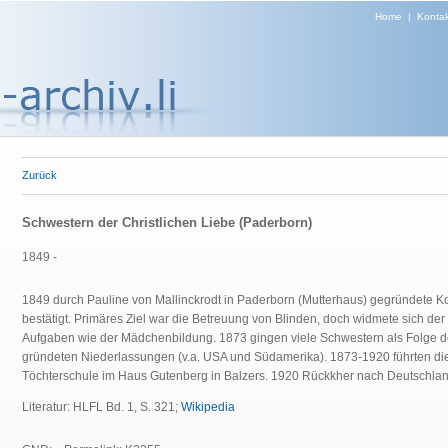
Home
|
Kontak
Zurück
Schwestern der Christlichen Liebe (Paderborn)
1849 -
1849 durch Pauline von Mallinckrodt in Paderborn (Mutterhaus) gegründete 
bestätigt. Primäres Ziel war die Betreuung von Blinden, doch widmete sich de
Aufgaben wie der Mädchenbildung. 1873 gingen viele Schwestern als Folge de
gründeten Niederlassungen (v.a. USA und Südamerika). 1873-1920 führten d
Töchterschule im Haus Gutenberg in Balzers. 1920 Rückkher nach Deutschla
Literatur: HLFL Bd. 1, S. 321;
Wikipedia