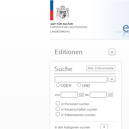
ODER
UND
von
bis
in Personen suchen
in Körperschaften suchen
in Editionstexten suchen
in den Kategorien suchen