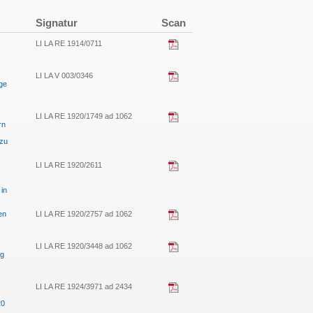
Signatur
Scan
LI LA RE 1914/0711
LI LA V 003/0346
ge
LI LA RE 1920/1749 ad 1062
rn
 zu
LI LA RE 1920/2611
 in
en
LI LA RE 1920/2757 ad 1062
LI LA RE 1920/3448 ad 1062
ng
LI LA RE 1924/3971 ad 2434
20