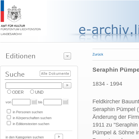
Zurück
Seraphin Pümpe
1834 - 1994
ODER
UND
Feldkircher Bauun
von
bis
Seraphin Pümpel (
in Personen suchen
Änderung der Firm
in Körperschaften suchen
1911 zu "Seraphin 
in Editionstexten suchen
Pümpel & Söhne in 
in den Kategorien suchen