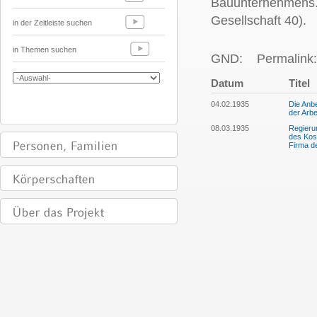
Bauunternehmens. 
Gesellschaft 40).
in der Zeitleiste suchen
in Themen suchen
GND:
Permalink:
Datum
Titel
04.02.1935
Die Anbe
der Arb
08.03.1935
Regieru
des Kost
Firma de