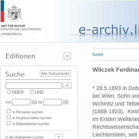
Zurück
Wilczek Ferdinand
* 28.5.1893 in Dob
ODER
UND
bei Wien. Sohn vo
von
bis
Wchinitz und Tetta
(1888-1923). Kinde
in Personen suchen
in Körperschaften suchen
im Ersten Weltkrie
in Editionstexten suchen
Rechtswissenschaft
Liechtenstein, sei
in den Kategorien suchen