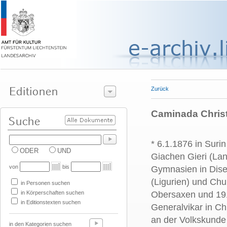
Zurück
Caminada Christ
* 6.1.1876 in Suri
ODER
UND
Giachen Gieri (La
von
bis
Gymnasien in Disen
(Ligurien) und Chu
in Personen suchen
in Körperschaften suchen
Obersaxen und 19
in Editionstexten suchen
Generalvikar in Ch
an der Volkskunde 
in den Kategorien suchen