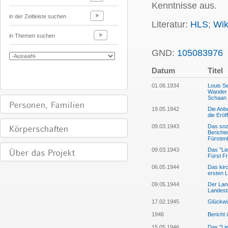
Kenntnisse aus.
in der Zeitleiste suchen
Literatur:
HLS
;
Wik
in Themen suchen
GND:
105083976
Datum
Titel
01.06.1934
Louis Se
Wander d
Schaan z
19.05.1942
Die Anb
die Erö
09.03.1943
Das sozi
Berichte
Fürsten
09.03.1943
Das "Lie
Fürst Fr
06.05.1944
Das kirc
ersten 
09.05.1944
Der Lan
Landest
17.02.1945
Glückwü
1946
Bericht
15.05.1946
Das "Lie