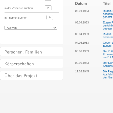
Datum
Titel
in der Zeitleiste suchen
05.04.1933
Rudolf S
gericht
gesetzt
in Themen suchen
06.04.1933
Eugen F
gericht
gesetzt
06.04.1933
Rudolf S
einver
04.05.1933
Gegen di
Eugen F
08.06.1933
Die Rott
Frommel
und 12 M
09.06.1933
Der Dor
Schluss
12.02.1945
Die Reg
Ausfuhrb
der fürs