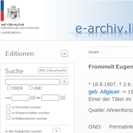
Zurück
Frommelt Eugen
* 18.9.1907, † 2.
ODER
UND
geb. Allgäuer
. ∞ 1
von
bis
Einer der Täter im 
in Personen suchen
Quelle: Ahnenfors
in Körperschaften suchen
in Editionstexten suchen
GND:
Permalink
in den Kategorien suchen