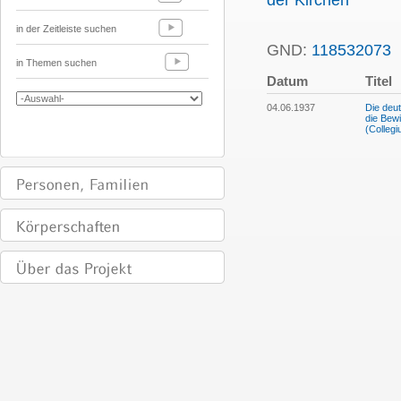
der Kirchen
in der Zeitleiste suchen
GND:
118532073
P
in Themen suchen
Datum
Titel
04.06.1937
Die deu
die Bew
(Colleg