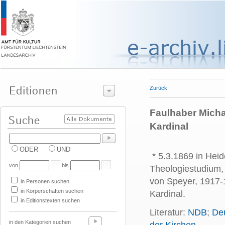
Zurück
Faulhaber Michae
Kardinal
ODER
UND
* 5.3.1869 in Heid
von
bis
Theologiestudium, 
von Speyer, 1917-
in Personen suchen
in Körperschaften suchen
Kardinal.
in Editionstexten suchen
Literatur:
NDB
;
Deu
in den Kategorien suchen