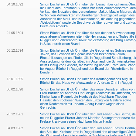
04.10.1892
Simon Büchel an Ulrich Öhri über den Besuch bei Katharina Öhri,
die Flucht des Ferdinand Büchels vor einer Zuchthausstrafe, den
Verkauf der Nutztiere des verstorbenen Jakob Matt in Mauren, d
Verbot von Viehmärkten im Vorarlberger Grenzgebiet wegen des
Ausbruchs der Maul- und Klauenseuche, die Achtung gegenüber
„Weibsbildern“ sowie die Beschwerde über zu wenige und zu kur
Briefe aus Amerika
24.05.1894
Simon Büchel an Ulrich Öhri über die seit dessen Auswanderung
angefallenen Angelegenheiten, die Heiratssachen und Todesfälle 
Ruggell und Schellenberg sowie die Zerstörung der Burg Forsteg
in Salez durch einen Brand
08.12.1894
Simon Büchel an Ulrich Öhri über die Geburt eines Sohnes name
Jakob, das Befinden des gemeinsamen Bekannten Jakob,
Eheschliessungen und Todesfälle in Ruggell und Schellenberg, di
Aussteckung für den Kanalbau im Unterland, die Schwierigkeiten
beim Einzug von Geldern, die Witterung und die Ernte, den Brand
bei August Büchel in Ruggell und den Brand der Rheinbrücke in
Bendern
13.01.1895
Simon Büchel an Ulrich Öhri über das Kaufangebot des August
Büchel für das Haus von Auswanderer Andreas Öhri in Ruggell
08.02.1898
Simon Büchel an Ulrich Öhri über das neue Dienstverhältnis von
Frau Batliner bei Andreas Öhri, einige Todesfälle im Unterland, de
Kirchenbau in Ruggell, die Hochzeit des Nachbarn Theodor
Hassler, den trockenen Winter, den Einzug von Geldern sowie
einen Rechtsstreit mit Johann Georg Hasler wegen eines
Gehrechts
26.12.1901
Simon Büchel an Ulrich Öhri über den Tod seiner Frau Bertha, de
neuen Ruggeller Pfarrer Johann Matthias Baumgartner sowie die
Krebserkrankung seines Nachbarn Martin Hasler
04.03.1902
Simon Büchel an Ulrich Öhri über den Tod seiner Ehefrau Bertha,
den Bau des Kirchenturms in Ruggell und den einstweiligen Verbl
der Kirchenglocken, die angebliche Zuchthausstrafe von Adolf