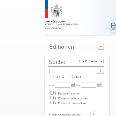
ODER
UND
von
bis
in Personen suchen
in Körperschaften suchen
in Editionstexten suchen
in den Kategorien suchen