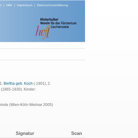
t
|
Hilfe
|
Impressum
|
Datenschutzerklärung
 1.
Bertha geb. Koch
(-1901), 2.
 (1865-1930). Kinder:
meinde (Wien-Köln-Weimar 2005)
Signatur
Scan