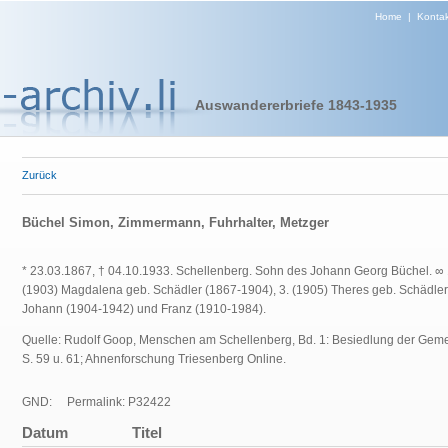
Home
|
Kontak
Auswandererbriefe 1843-1935
Zurück
Büchel Simon, Zimmermann, Fuhrhalter, Metzger
* 23.03.1867, † 04.10.1933. Schellenberg. Sohn des Johann Georg Büchel. ∞
(1903) Magdalena geb. Schädler (1867-1904), 3. (1905) Theres geb. Schädler
Johann (1904-1942) und Franz (1910-1984).
Quelle: Rudolf Goop, Menschen am Schellenberg, Bd. 1: Besiedlung der Ge
S. 59 u. 61; Ahnenforschung Triesenberg Online.
GND:
Permalink: P32422
Datum
Titel