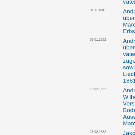
väte
01.11.1881
Andr
über
Maro
Erbs
02.01.1882
Andr
über
väte
zuge
sowi
Liec
188
16.02.1882
Andr
Wilh
Vers
Bode
Ausw
Maro
23.02.1882
Jako