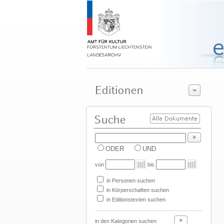
ODER
UND
von
bis
in Personen suchen
in Körperschaften suchen
in Editionstexten suchen
in den Kategorien suchen