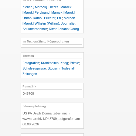
Kieber [-Marock] Theres
;
Marock
[Marok] Ferdinand
;
Marock [Marok]
Urban, kathol. Priester, Pfr.
;
Marock
[Marok] Wilhelm (William), Journalist,
Bauunternehmer
;
Ritter Johann Georg
Im Text erwähnte Körperschaften
Themen
Fotografien
;
Krankheiten
;
Krieg
;
Primiz
;
Schulzeugnisse
;
Studium
;
Todesfall
;
Zeitungen
Permalink
D48709
Zitierempfehlung
US PA Delph Donna; zitiert nach:
www.e-archiv.li/D48709; aufgerufen am
08.08.2026