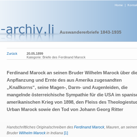
Home
|
Kontak
Auswandererbriefe 1843-1935
Zurück
20.05.1899
Kategorie: Briefe des Ferdinand Marock
Ferdinand Marock an seinen Bruder Wilhelm Marock über di
Anpflanzung und Ernte des aus Amerika zugesandten
„Knallkorns“, seine Magen-, Darm- und Augenleiden, die
mangelnde österreichische Sympathie für die USA im spanis
amerikanischen Krieg von 1898, den Fleiss des Theologiestu
Urban Marock sowie den Tod von Johann Georg Ritter
Handschriftliches Originalschreiben des
Ferdinand Marock
, Mauren, an seine
Bruder
Wilhelm Marock
in Indiana
[1]