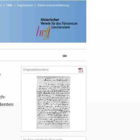
t
|
Hilfe
|
Impressum
|
Datenschutzerklärung
Originaldokument
e
ch-
denten
n
Im Text erwähnte Personen