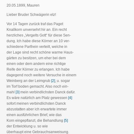
20.05.1899, Mauren
Lieber Bruder Schwägerin etz!
Vor 14 Tagen zurück traf das Paget
Knallkorn unversehrt hir an. Ein recht
herzliches „Vergelts Gott“ für diese Sen-
dung. Ich habe diese Körner an 10 ver-
schiedene Parthein verteilt, welche in
der Lage sind recht schöne warme Haus-
gärten zu besitzen, um eher bei dem
einen oder dem andern eine richtige
Reife der Körner zu erlangen. Ich habe
dagegend noch weitere Versuche in einem
Weinberg an der Leimgrub
[2]
, u. sogar
im Torf boden gemacht. Also
noch ein
-
mahl
[3]
mein verbindlichsten Danck dafür.
Es wäre natürlich am Platz gewessen
[4]
sofort meinen verbindlichsten Danck
abzustatten aber ich erwartete immer
einen ausführlichen Brief, wie das
Korn eingepflanzt, die Behandlung
[5]
der Entwicklung u. so wie
überhaupt eine Gebrauchsanweisung.